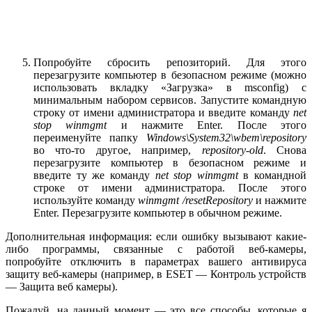
Попробуйте сбросить репозиторий. Для этого
перезагрузите компьютер в безопасном режиме (можно
использовать вкладку «Загрузка» в msconfig) с
минимальным набором сервисов. Запустите командную
строку от имени администратора и введите команду
net
stop
winmgmt
и нажмите Enter. После этого
переименуйте папку
Windows\System32\wbem\repository
во что-то другое, например,
repository-old
. Снова
перезагрузите компьютер в безопасном режиме и
введите ту же команду
net
stop
winmgmt
в командной
строке от имени администратора. После этого
используйте команду
winmgmt /
resetRepository
и нажмите
Enter. Перезагрузите компьютер в обычном режиме.
Дополнительная информация: если ошибку вызывают какие-
либо программы, связанные с работой веб-камеры,
попробуйте отключить в параметрах вашего антивируса
защиту веб-камеры (например, в ESET — Контроль устройств
— Защита веб камеры).
Пожалуй, на данный момент — это все способы, которые я