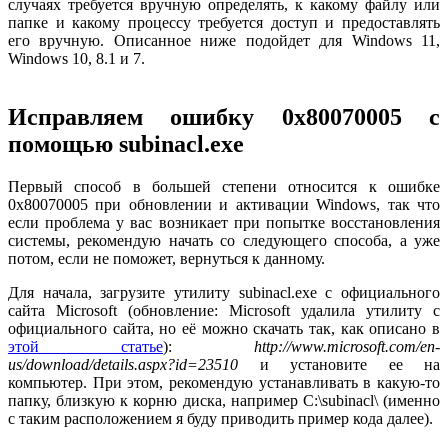
случаях требуется вручную определять, к какому файлу или
папке и какому процессу требуется доступ и предоставлять
его вручную. Описанное ниже подойдет для Windows 11,
Windows 10, 8.1 и 7.
Исправляем ошибку 0x80070005 с
помощью subinacl.exe
Первый способ в большей степени относится к ошибке
0x80070005 при обновлении и активации Windows, так что
если проблема у вас возникает при попытке восстановления
системы, рекомендую начать со следующего способа, а уже
потом, если не поможет, вернуться к данному.
Для начала, загрузите утилиту subinacl.exe с официального
сайта Microsoft (обновление: Microsoft удалила утилиту с
официального сайта, но её можно скачать так, как описано в
этой статье
):
http://www.microsoft.com/en-
us/download/details.aspx?id=23510
и установите ее на
компьютер. При этом, рекомендую устанавливать в какую-то
папку, близкую к корню диска, например C:\subinacl\ (именно
с таким расположением я буду приводить пример кода далее).