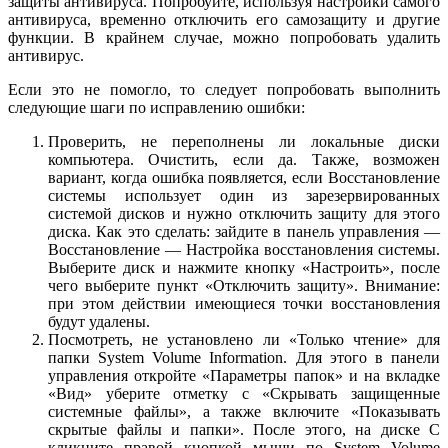
защиты антивируса. Попробуйте, используя настройки самого
антивируса, временно отключить его самозащиту и другие
функции. В крайнем случае, можно попробовать удалить
антивирус.
Если это не помогло, то следует попробовать выполнить
следующие шаги по исправлению ошибки:
Проверить, не переполнены ли локальные диски
компьютера. Очистить, если да. Также, возможен
вариант, когда ошибка появляется, если Восстановление
системы использует один из зарезервированных
системой дисков и нужно отключить защиту для этого
диска. Как это сделать: зайдите в панель управления —
Восстановление — Настройка восстановления системы.
Выберите диск и нажмите кнопку «Настроить», после
чего выберите пункт «Отключить защиту». Внимание:
при этом действии имеющиеся точки восстановления
будут удалены.
Посмотреть, не установлено ли «Только чтение» для
папки System Volume Information. Для этого в панели
управления откройте «Параметры папок» и на вкладке
«Вид» уберите отметку с «Скрывать защищенные
системные файлы», а также включите «Показывать
скрытые файлы и папки». После этого, на диске C
кликните правой кнопкой мыши по System Volume