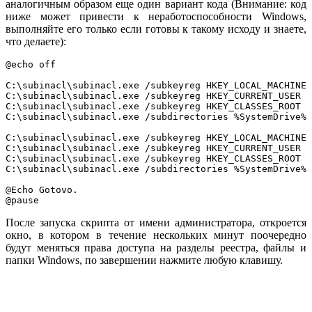
аналогичным образом еще один вариант кода (Внимание: код
ниже может привести к неработоспособности Windows,
выполняйте его только если готовы к такому исходу и знаете,
что делаете):
@echo off

C:\subinacl\subinacl.exe /subkeyreg HKEY_LOCAL_MACHINE 
C:\subinacl\subinacl.exe /subkeyreg HKEY_CURRENT_USER /
C:\subinacl\subinacl.exe /subkeyreg HKEY_CLASSES_ROOT /
C:\subinacl\subinacl.exe /subdirectories %SystemDrive% 
C:\subinacl\subinacl.exe /subkeyreg HKEY_LOCAL_MACHINE 
C:\subinacl\subinacl.exe /subkeyreg HKEY_CURRENT_USER /
C:\subinacl\subinacl.exe /subkeyreg HKEY_CLASSES_ROOT /
C:\subinacl\subinacl.exe /subdirectories %SystemDrive% 
@Echo Gotovo.

После запуска скрипта от имени администратора, откроется
окно, в котором в течение нескольких минут поочередно
будут меняться права доступа на разделы реестра, файлы и
папки Windows, по завершении нажмите любую клавишу.