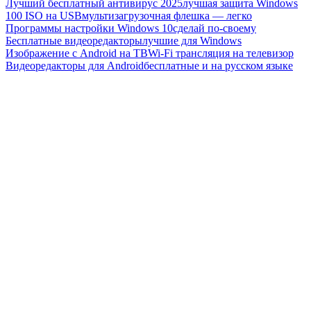
Лучший бесплатный антивирус 2025
лучшая защита Windows
100 ISO на USB
мультизагрузочная флешка — легко
Программы настройки Windows 10
сделай по-своему
Бесплатные видеоредакторы
лучшие для Windows
Изображение с Android на ТВ
Wi-Fi трансляция на телевизор
Видеоредакторы для Android
бесплатные и на русском языке