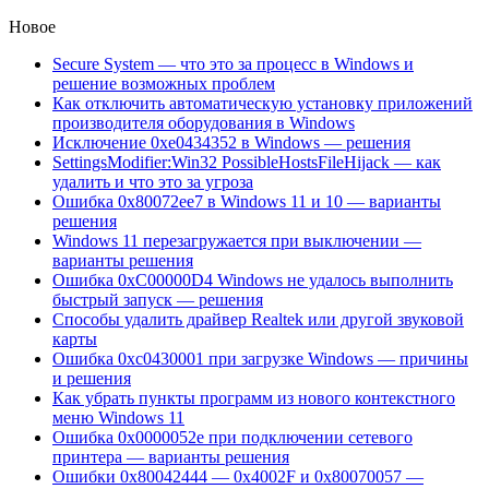
Новое
Secure System — что это за процесс в Windows и
решение возможных проблем
Как отключить автоматическую установку приложений
производителя оборудования в Windows
Исключение 0xe0434352 в Windows — решения
SettingsModifier:Win32 PossibleHostsFileHijack — как
удалить и что это за угроза
Ошибка 0x80072ee7 в Windows 11 и 10 — варианты
решения
Windows 11 перезагружается при выключении —
варианты решения
Ошибка 0xC00000D4 Windows не удалось выполнить
быстрый запуск — решения
Способы удалить драйвер Realtek или другой звуковой
карты
Ошибка 0xc0430001 при загрузке Windows — причины
и решения
Как убрать пункты программ из нового контекстного
меню Windows 11
Ошибка 0x0000052e при подключении сетевого
принтера — варианты решения
Ошибки 0x80042444 — 0x4002F и 0x80070057 —