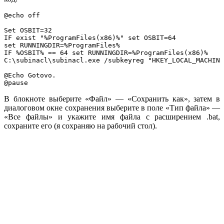
@echo off

Set OSBIT=32

IF exist "%ProgramFiles(x86)%" set OSBIT=64

set RUNNINGDIR=%ProgramFiles%

IF %OSBIT% == 64 set RUNNINGDIR=%ProgramFiles(x86)%

C:\subinacl\subinacl.exe /subkeyreg "HKEY_LOCAL_MACHINE
@Echo Gotovo.

В блокноте выберите «Файл» — «Сохранить как», затем в
диалоговом окне сохранения выберите в поле «Тип файла» —
«Все файлы» и укажите имя файла с расширением .bat,
сохраните его (я сохраняю на рабочий стол).