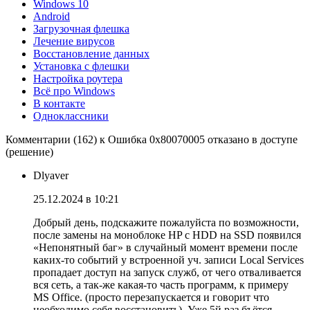
Windows 10
Android
Загрузочная флешка
Лечение вирусов
Восстановление данных
Установка с флешки
Настройка роутера
Всё про Windows
В контакте
Одноклассники
Комментарии (162) к Ошибка 0x80070005 отказано в доступе
(решение)
Dlyaver
25.12.2024 в 10:21
Добрый день, подскажите пожалуйста по возможности,
после замены на моноблоке HP с HDD на SSD появился
«Непонятный баг» в случайный момент времени после
каких-то событий у встроенной уч. записи Local Services
пропадает доступ на запуск служб, от чего отваливается
вся сеть, а так-же какая-то часть программ, к примеру
MS Office. (просто перезапускается и говорит что
необходимо себя восстановить). Уже 5й раз бъётся