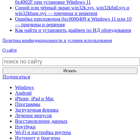
0x4002F при установке Windows 11
Синий или чёрный экран win32k.sys, win32kfull.sys и
win32kbase.sys — причины и решения
Ошибка приложения 0xc0000409 в Windows 11 или 10
— причины и решения
Как найти и установить драйвер по ИД оборудования
Политика конфиденциальности и условия использования
О сайте
Искать
Подписаться
Windows
Android
iPhone, iPad и Mac
Программы
Загрузочная флешка
Лечение вирусов
Восстановление данных
Ноутбуки
Wi-Fi и настройка роутера
Интернет и браузеры