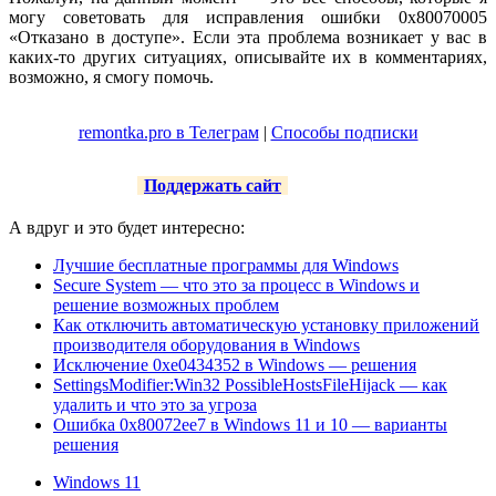
могу советовать для исправления ошибки 0x80070005
«Отказано в доступе». Если эта проблема возникает у вас в
каких-то других ситуациях, описывайте их в комментариях,
возможно, я смогу помочь.
remontka.pro в Телеграм
|
Способы подписки
Поддержать сайт
А вдруг и это будет интересно:
Лучшие бесплатные программы для Windows
Secure System — что это за процесс в Windows и
решение возможных проблем
Как отключить автоматическую установку приложений
производителя оборудования в Windows
Исключение 0xe0434352 в Windows — решения
SettingsModifier:Win32 PossibleHostsFileHijack — как
удалить и что это за угроза
Ошибка 0x80072ee7 в Windows 11 и 10 — варианты
решения
Windows 11