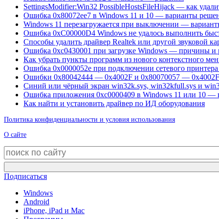
SettingsModifier:Win32 PossibleHostsFileHijack — как удали
Ошибка 0x80072ee7 в Windows 11 и 10 — варианты реше
Windows 11 перезагружается при выключении — вариан
Ошибка 0xC00000D4 Windows не удалось выполнить быс
Способы удалить драйвер Realtek или другой звуковой ка
Ошибка 0xc0430001 при загрузке Windows — причины и
Как убрать пункты программ из нового контекстного ме
Ошибка 0x0000052e при подключении сетевого принтер
Ошибки 0x80042444 — 0x4002F и 0x80070057 — 0x4002F 
Синий или чёрный экран win32k.sys, win32kfull.sys и wi
Ошибка приложения 0xc0000409 в Windows 11 или 10 —
Как найти и установить драйвер по ИД оборудования
Политика конфиденциальности и условия использования
О сайте
Подписаться
Windows
Android
iPhone, iPad и Mac