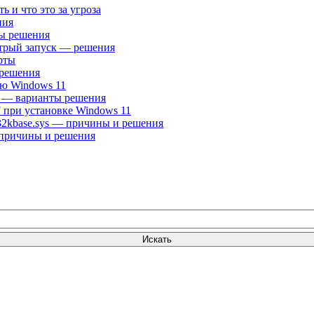
ть и что это за угроза
ния
ты решения
трый запуск — решения
рты
 решения
ню Windows 11
а — варианты решения
при установке Windows 11
n32kbase.sys — причины и решения
 причины и решения
Искать