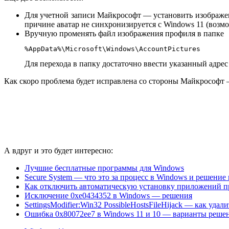
Для учетной записи Майкрософт — установить изображение
причине аватар не синхронизируется с Windows 11 (возмо
Вручную променять файл изображения профиля в папке
%AppData%\Microsoft\Windows\AccountPictures
Для перехода в папку достаточно ввести указанный адрес
Как скоро проблема будет исправлена со стороны Майкрософт 
А вдруг и это будет интересно:
Лучшие бесплатные программы для Windows
Secure System — что это за процесс в Windows и решени
Как отключить автоматическую установку приложений п
Исключение 0xe0434352 в Windows — решения
SettingsModifier:Win32 PossibleHostsFileHijack — как удали
Ошибка 0x80072ee7 в Windows 11 и 10 — варианты реше