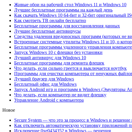
Живые обои на рабочий стол Windows 11 и Windows 10
Лучшие бесплатные программы на каждый день
Как скачать Windows 10 64-бит и 32-бит оригинальный I
Как смотреть ТВ онлайн бесплатно
Бесплатные программы для восстановления данных
Лучшие бесплатные антивирусы
Средства удаления вредоносных программ (которых не в
Встроенные системные утилиты Windows 11 и 10, о кото
Бесплатные программы удаленного управления компьют
Запуск Windows 10 с флешки без установки
Лучший антивирус для Windows 10
Бесплатные программы для ремонта флешек
Что делать, если сильно греется и выключается ноутбук
Программы для очистки компьютера от ненужных файло
Лучший браузер для Windows
Бесплатный офис для Windows
Запуск Android игр и программ в Windows (Эмуляторы An
Что делать, если компьютер не видит флешку
Управление Android с компьютера
Новое
Secure System — что это за процесс в Windows и решени
Как отключить автоматическую установку приложений п
Исключение 0xe0434352 в Windows — решения