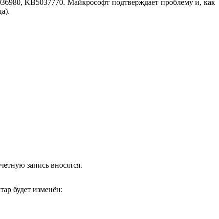
036980, KB5037770. Майкрософт подтверждает проблему и, как
а).
четную запись вносятся.
тар будет изменён: