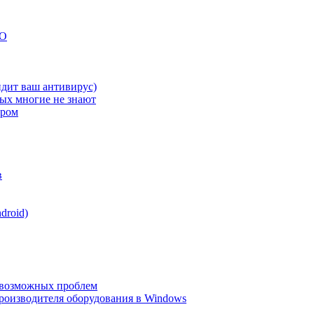
SO
идит ваш антивирус)
рых многие не знают
ером
в
droid)
е возможных проблем
роизводителя оборудования в Windows