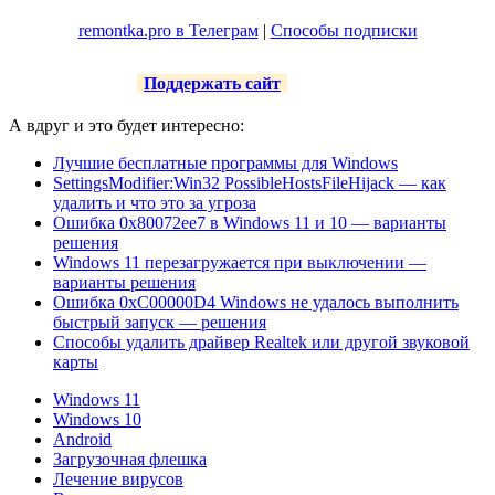
remontka.pro в Телеграм
|
Способы подписки
Поддержать сайт
А вдруг и это будет интересно:
Лучшие бесплатные программы для Windows
SettingsModifier:Win32 PossibleHostsFileHijack — как
удалить и что это за угроза
Ошибка 0x80072ee7 в Windows 11 и 10 — варианты
решения
Windows 11 перезагружается при выключении —
варианты решения
Ошибка 0xC00000D4 Windows не удалось выполнить
быстрый запуск — решения
Способы удалить драйвер Realtek или другой звуковой
карты
Windows 11
Windows 10
Android
Загрузочная флешка
Лечение вирусов