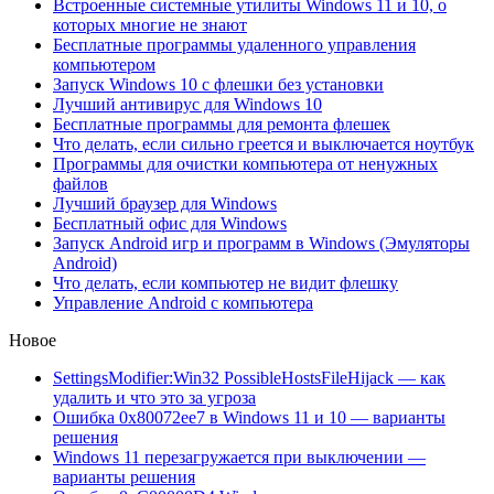
Встроенные системные утилиты Windows 11 и 10, о
которых многие не знают
Бесплатные программы удаленного управления
компьютером
Запуск Windows 10 с флешки без установки
Лучший антивирус для Windows 10
Бесплатные программы для ремонта флешек
Что делать, если сильно греется и выключается ноутбук
Программы для очистки компьютера от ненужных
файлов
Лучший браузер для Windows
Бесплатный офис для Windows
Запуск Android игр и программ в Windows (Эмуляторы
Android)
Что делать, если компьютер не видит флешку
Управление Android с компьютера
Новое
SettingsModifier:Win32 PossibleHostsFileHijack — как
удалить и что это за угроза
Ошибка 0x80072ee7 в Windows 11 и 10 — варианты
решения
Windows 11 перезагружается при выключении —
варианты решения