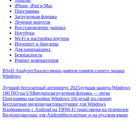
Android
iPhone, iPad и Mac
Программы
Загрузочная флешка
Лечение вирусов
Восстановление данных
Ноутбуки
Wi-Fi и настройка роутера
Интернет и браузеры
Для начинающих
Безопасность
Ремонт компьютеров
BSoD Analyzer
Анализ мини-дампов памяти синего экрана
Windows
Лучший бесплатный антивирус 2025
лучшая защита Windows
100 ISO на USB
мультизагрузочная флешка — легко
Программы настройки Windows 10
сделай по-своему
Бесплатные видеоредакторы
лучшие для Windows
Изображение с Android на ТВ
Wi-Fi трансляция на телевизор
Видеоредакторы для Android
бесплатные и на русском языке