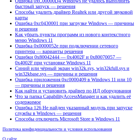
Ошибка 0xC00000D4 Windows не удалось выполнить
быстрый запуск — решения
Способы удалить драйвер Realtek или другой звуковой
карты
Ошибка 0xc0430001 при загрузке Windows — причины
и решения
Как убрать пункты программ из нового контекстного
меню Windows 11
Ошибка 0x0000052e при подключении сетевого
принтера — варианты решения
Ошибки 0x80042444 — 0x4002F и 0x80070057 —
0x4002F при установке Windows 11
Синий или чёрный экран win32k.sys, win32kfull.sys и
win32kbase.sys — причины и решения
Ошибка приложения 0xc0000409 в Windows 11 или 10
— причины и решения
Как найти и установить драйвер по ИД оборудования
Что за папка CapabilityAccessManager и как удалить её
содержимое
Ошибка 126 Не найден указанный модуль при запуске
службы в Windows — решения
Способы отключить Microsoft Store в Windows 11
Политика конфиденциальности и условия использования
О сайте