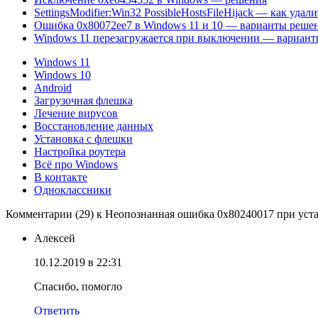
SettingsModifier:Win32 PossibleHostsFileHijack — как удали
Ошибка 0x80072ee7 в Windows 11 и 10 — варианты реше
Windows 11 перезагружается при выключении — вариан
Windows 11
Windows 10
Android
Загрузочная флешка
Лечение вирусов
Восстановление данных
Установка с флешки
Настройка роутера
Всё про Windows
В контакте
Одноклассники
Комментарии (29) к Неопознанная ошибка 0x80240017 при устано
Алексей
10.12.2019 в 22:31
Спасибо, помогло
Ответить