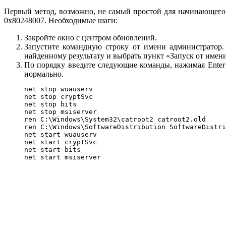
Первый метод, возможно, не самый простой для начинающего
0x80248007. Необходимые шаги:
Закройте окно с центром обновлений.
Запустите командную строку от имени администратор.
найденному результату и выбрать пункт «Запуск от имен
По порядку введите следующие команды, нажимая Enter
нормально.
net stop wuauserv

net stop cryptSvc

net stop bits

net stop msiserver

ren C:\Windows\System32\catroot2 catroot2.old

ren C:\Windows\SoftwareDistribution SoftwareDistri
net start wuauserv

net start cryptSvc

net start bits

net start msiserver