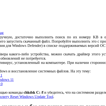
iag
ручную, достаточно выполнить поиск по их номеру KB в о
 чего запустить скачанный файл. Попробуйте выполнить это с п
ения для Windows Defender) в списке поддерживаемых версий ОС
ера какого-либо устройства, можно скачать драйвер этого ус
 обновлений не потребуется.
нтивирус, установленный на компьютере. При наличии сторонн
ws и восстановление системных файлов. На эту тему:
11
ndows 11
10
мощью команды
chkdsk C: /f
и убедитесь, что на системном раздел
илиту Reset Windows Update Tool
.