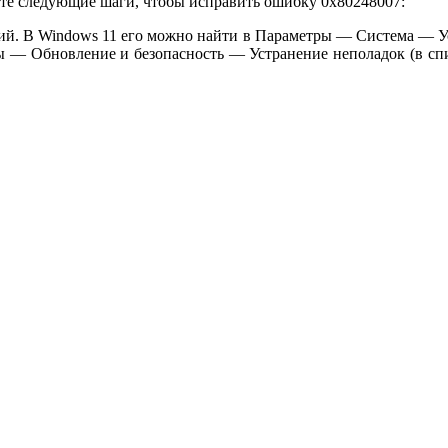
те следующие шаги, чтобы исправить ошибку 0x80248007:
ий. В Windows 11 его можно найти в Параметры — Система — У
 — Обновление и безопасность — Устранение неполадок (в спи