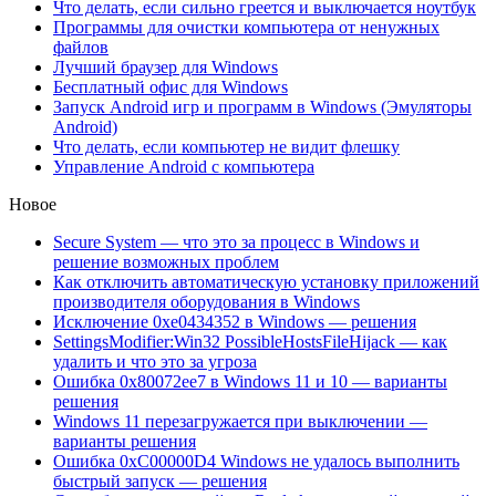
Что делать, если сильно греется и выключается ноутбук
Программы для очистки компьютера от ненужных
файлов
Лучший браузер для Windows
Бесплатный офис для Windows
Запуск Android игр и программ в Windows (Эмуляторы
Android)
Что делать, если компьютер не видит флешку
Управление Android с компьютера
Новое
Secure System — что это за процесс в Windows и
решение возможных проблем
Как отключить автоматическую установку приложений
производителя оборудования в Windows
Исключение 0xe0434352 в Windows — решения
SettingsModifier:Win32 PossibleHostsFileHijack — как
удалить и что это за угроза
Ошибка 0x80072ee7 в Windows 11 и 10 — варианты
решения
Windows 11 перезагружается при выключении —
варианты решения
Ошибка 0xC00000D4 Windows не удалось выполнить
быстрый запуск — решения