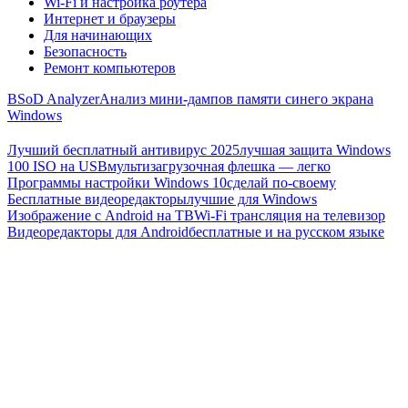
Wi-Fi и настройка роутера
Интернет и браузеры
Для начинающих
Безопасность
Ремонт компьютеров
BSoD Analyzer
Анализ мини-дампов памяти синего экрана
Windows
Лучший бесплатный антивирус 2025
лучшая защита Windows
100 ISO на USB
мультизагрузочная флешка — легко
Программы настройки Windows 10
сделай по-своему
Бесплатные видеоредакторы
лучшие для Windows
Изображение с Android на ТВ
Wi-Fi трансляция на телевизор
Видеоредакторы для Android
бесплатные и на русском языке