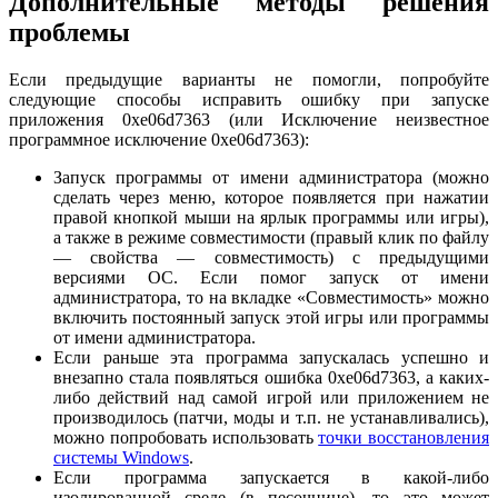
Дополнительные методы решения
проблемы
Если предыдущие варианты не помогли, попробуйте
следующие способы исправить ошибку при запуске
приложения 0xe06d7363 (или Исключение неизвестное
программное исключение 0xe06d7363):
Запуск программы от имени администратора (можно
сделать через меню, которое появляется при нажатии
правой кнопкой мыши на ярлык программы или игры),
а также в режиме совместимости (правый клик по файлу
— свойства — совместимость) с предыдущими
версиями ОС. Если помог запуск от имени
администратора, то на вкладке «Совместимость» можно
включить постоянный запуск этой игры или программы
от имени администратора.
Если раньше эта программа запускалась успешно и
внезапно стала появляться ошибка 0xe06d7363, а каких-
либо действий над самой игрой или приложением не
производилось (патчи, моды и т.п. не устанавливались),
можно попробовать использовать
точки восстановления
системы Windows
.
Если программа запускается в какой-либо
изолированной среде (в песочнице), то это может