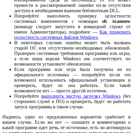
привести к рассматриваемой ошибке из-за отсутствия
доступа к необходимым важным библиотекам DLL.
Попробуйте выполнить проверку целостности
системных компонентов с помощью
sfc /
scannow
(команду следует запустить в командной строке от
имени Администратора), подробнее —
Как проверить
целостность системных файлов Windows
.
В некоторых случаях ошибка может быть вызвана
старой ОС или отсутствием необходимых обновлений.
Проверьте системные требования программы или игры,
а если ваша версия Windows им соответствует, по
возможности установите обновления.
Если программа или игра была получена не из
официального источника — попробуйте (если это
возможно) использовать официальный установщик и
проверить, будет ли она работать. Если такой
возможности нет — просто другой источник.
Попробуйте
выполнить чистую загрузку Windows
(без
сторонних служб и ПО) и проверить, будет ли работать
запуск программы в таком случае.
Надеюсь, один из предложенных вариантов сработает в
вашем случае. Если же нет — опишите в комментариях о
какой программе идет речь, её источнике, есть ли антивирусы
на компьютере, после чего она перестала запускаться (если не