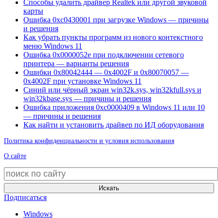
Способы удалить драйвер Realtek или другой звуковой
карты
Ошибка 0xc0430001 при загрузке Windows — причины
и решения
Как убрать пункты программ из нового контекстного
меню Windows 11
Ошибка 0x0000052e при подключении сетевого
принтера — варианты решения
Ошибки 0x80042444 — 0x4002F и 0x80070057 —
0x4002F при установке Windows 11
Синий или чёрный экран win32k.sys, win32kfull.sys и
win32kbase.sys — причины и решения
Ошибка приложения 0xc0000409 в Windows 11 или 10
— причины и решения
Как найти и установить драйвер по ИД оборудования
Политика конфиденциальности и условия использования
О сайте
Искать
Подписаться
Windows