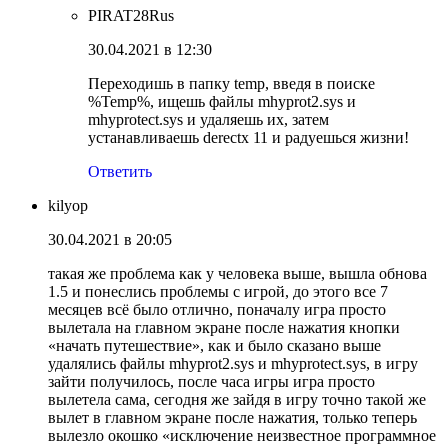
PIRAT28Rus
30.04.2021 в 12:30
Переходишь в папку temp, введя в поиске
%Temp%, ищешь файлы mhyprot2.sys и
mhyprotect.sys и удаляешь их, затем
устанавливаешь derectx 11 и радуешься жизни!
Ответить
kilyop
30.04.2021 в 20:05
такая же проблема как у человека выше, вышла обнова
1.5 и понеслись проблемы с игрой, до этого все 7
месяцев всё было отлично, поначалу игра просто
вылетала на главном экране после нажатия кнопки
«начать путешествие», как и было сказано выше
удалялись файлы mhyprot2.sys и mhyprotect.sys, в игру
зайти получилось, после часа игры игра просто
вылетела сама, сегодня же зайдя в игру точно такой же
вылет в главном экране после нажатия, только теперь
вылезло окошко «исключение неизвестное программное