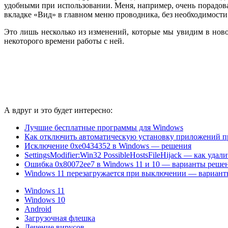
удобными при использовании. Меня, например, очень порадо
вкладке «Вид» в главном меню проводника, без необходимости 
Это лишь несколько из изменений, которые мы увидим в ново
некоторого времени работы с ней.
А вдруг и это будет интересно:
Лучшие бесплатные программы для Windows
Как отключить автоматическую установку приложений п
Исключение 0xe0434352 в Windows — решения
SettingsModifier:Win32 PossibleHostsFileHijack — как удали
Ошибка 0x80072ee7 в Windows 11 и 10 — варианты реше
Windows 11 перезагружается при выключении — вариан
Windows 11
Windows 10
Android
Загрузочная флешка
Лечение вирусов