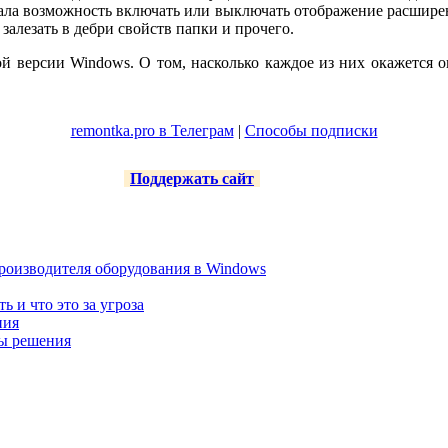
вала возможность включать или выключать отображение расшире
залезать в дебри свойств папки и прочего.
й версии Windows. О том, насколько каждое из них окажется о
remontka.pro в Телеграм
|
Способы подписки
Поддержать сайт
роизводителя оборудования в Windows
ть и что это за угроза
ния
ты решения