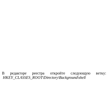
В редакторе реестра откройте следующую ветку:
HKEY_CLASSES_ROOT\Directory\Background\shell