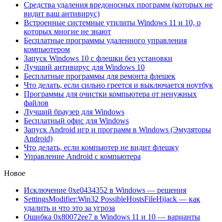
Средства удаления вредоносных программ (которых не
видит ваш антивирус)
Встроенные системные утилиты Windows 11 и 10, о
которых многие не знают
Бесплатные программы удаленного управления
компьютером
Запуск Windows 10 с флешки без установки
Лучший антивирус для Windows 10
Бесплатные программы для ремонта флешек
Что делать, если сильно греется и выключается ноутбук
Программы для очистки компьютера от ненужных
файлов
Лучший браузер для Windows
Бесплатный офис для Windows
Запуск Android игр и программ в Windows (Эмуляторы
Android)
Что делать, если компьютер не видит флешку
Управление Android с компьютера
Новое
Исключение 0xe0434352 в Windows — решения
SettingsModifier:Win32 PossibleHostsFileHijack — как
удалить и что это за угроза
Ошибка 0x80072ee7 в Windows 11 и 10 — варианты