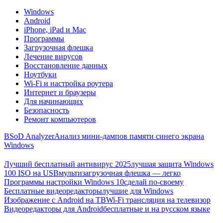
Windows
Android
iPhone, iPad и Mac
Программы
Загрузочная флешка
Лечение вирусов
Восстановление данных
Ноутбуки
Wi-Fi и настройка роутера
Интернет и браузеры
Для начинающих
Безопасность
Ремонт компьютеров
BSoD Analyzer
Анализ мини-дампов памяти синего экрана
Windows
Лучший бесплатный антивирус 2025
лучшая защита Windows
100 ISO на USB
мультизагрузочная флешка — легко
Программы настройки Windows 10
сделай по-своему
Бесплатные видеоредакторы
лучшие для Windows
Изображение с Android на ТВ
Wi-Fi трансляция на телевизор
Видеоредакторы для Android
бесплатные и на русском языке