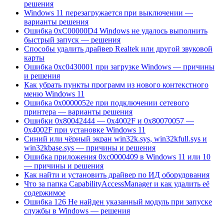
решения
Windows 11 перезагружается при выключении —
варианты решения
Ошибка 0xC00000D4 Windows не удалось выполнить
быстрый запуск — решения
Способы удалить драйвер Realtek или другой звуковой
карты
Ошибка 0xc0430001 при загрузке Windows — причины
и решения
Как убрать пункты программ из нового контекстного
меню Windows 11
Ошибка 0x0000052e при подключении сетевого
принтера — варианты решения
Ошибки 0x80042444 — 0x4002F и 0x80070057 —
0x4002F при установке Windows 11
Синий или чёрный экран win32k.sys, win32kfull.sys и
win32kbase.sys — причины и решения
Ошибка приложения 0xc0000409 в Windows 11 или 10
— причины и решения
Как найти и установить драйвер по ИД оборудования
Что за папка CapabilityAccessManager и как удалить её
содержимое
Ошибка 126 Не найден указанный модуль при запуске
службы в Windows — решения