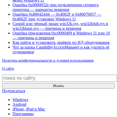
меню Windows 11
Ошибка 0x0000052e при подключении сетевого
принтера — варианты решения
Ошибки 0x80042444 — 0x4002F и 0x80070057 —
0x4002F при установке Windows 11
Синий или чёрный экран win32k.sys, win32kfull.sys и
win32kbase.sys — причины и решения
Ошибка приложения 0xc0000409 в Windows 11 или 10
— причины и решения
Как найти и установить драйвер по ИД оборудования
Что за папка CapabilityAccessManager и как удалить её
содержимое
Политика конфиденциальности и условия использования
О сайте
Искать
Подписаться
Windows
Android
iPhone, iPad и Mac
Программы