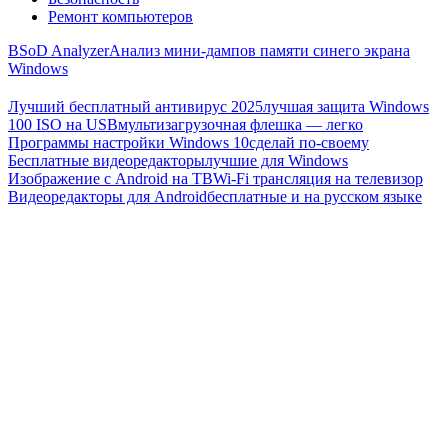
Ремонт компьютеров
BSoD Analyzer
Анализ мини-дампов памяти синего экрана
Windows
Лучший бесплатный антивирус 2025
лучшая защита Windows
100 ISO на USB
мультизагрузочная флешка — легко
Программы настройки Windows 10
сделай по-своему
Бесплатные видеоредакторы
лучшие для Windows
Изображение с Android на ТВ
Wi-Fi трансляция на телевизор
Видеоредакторы для Android
бесплатные и на русском языке