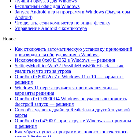
Лучший браузер для Windows
Бесплатный офис для Windows
Запуск Android игр и программ в Windows (Эмуляторы
Android)
Что делать, если компьютер не видит флешку
Управление Android с компьютера
Новое
Как отключить автоматическую установку приложений
производителя оборудования в Windows
Исключение 0xe0434352 в Windows — решения
SettingsModifier:Win32 PossibleHostsFileHijack — как
удалить и что это за угроза
Ошибка 0x80072ee7 в Windows 11 и 10 — варианты
решения
Windows 11 перезагружается при выключении —
варианты решения
Ошибка 0xC00000D4 Windows не удалось выполнить
быстрый запуск — решения
Способы удалить драйвер Realtek или другой звуковой
карты
Ошибка 0xc0430001 при загрузке Windows — причины
и решения
Как убрать пункты программ из нового контекстного