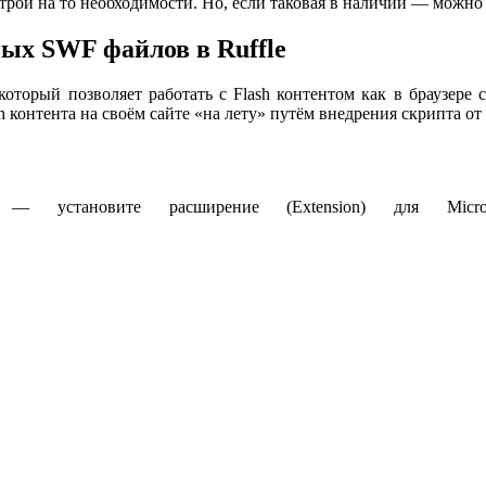
строй на то необходимости. Но, если таковая в наличии — можн
ных SWF файлов в Ruffle
 который позволяет работать с Flash контентом как в браузер
контента на своём сайте «на лету» путём внедрения скрипта от R
 установите расширение (Extension) для Micro