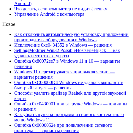
Android)
Что делать, если компьютер не видит флешку
Управление Android с компьютера
Новое
Как отключить автоматическую установку приложений
производителя оборудования в Windows
Исключение 0xe0434352 в Windows — решения
SettingsModifier:Win32 PossibleHostsFileHijack — как
удалить и что это за угроза
Ошибка 0x80072ee7 в Windows 11 и 10 — варианты
решения
Windows 11 перезагружается при выключении —
варианты решения
Ошибка 0xC00000D4 Windows не удалось выполнить
быстрый запуск — решения
Способы удалить драйвер Realtek или другой звуковой
карты
Ошибка 0xc0430001 при загрузке Windows — причины
и решения
Как убрать пункты программ из нового контекстного
меню Windows 11
Ошибка 0x0000052e при подключении сетевого
принтера — варианты решения