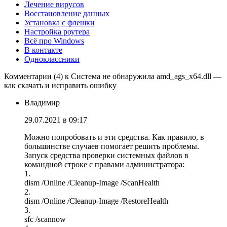
Лечение вирусов
Восстановление данных
Установка с флешки
Настройка роутера
Всё про Windows
В контакте
Одноклассники
Комментарии (4) к Система не обнаружила amd_ags_x64.dll —
как скачать и исправить ошибку
Владимир
29.07.2021 в 09:17
Можно попробовать и эти средства. Как правило, в
большинстве случаев помогает решить проблемы.
Запуск средства проверки системных файлов в
командной строке с правами администратора:
1.
dism /Online /Cleanup-Image /ScanHealth
2.
dism /Online /Cleanup-Image /RestoreHealth
3.
sfc /scannow