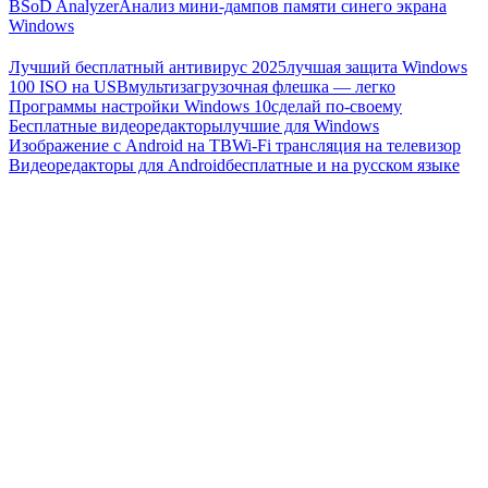
BSoD Analyzer
Анализ мини-дампов памяти синего экрана
Windows
Лучший бесплатный антивирус 2025
лучшая защита Windows
100 ISO на USB
мультизагрузочная флешка — легко
Программы настройки Windows 10
сделай по-своему
Бесплатные видеоредакторы
лучшие для Windows
Изображение с Android на ТВ
Wi-Fi трансляция на телевизор
Видеоредакторы для Android
бесплатные и на русском языке