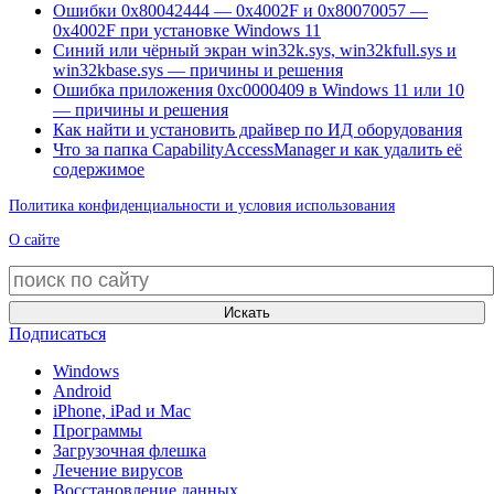
Ошибки 0x80042444 — 0x4002F и 0x80070057 —
0x4002F при установке Windows 11
Синий или чёрный экран win32k.sys, win32kfull.sys и
win32kbase.sys — причины и решения
Ошибка приложения 0xc0000409 в Windows 11 или 10
— причины и решения
Как найти и установить драйвер по ИД оборудования
Что за папка CapabilityAccessManager и как удалить её
содержимое
Политика конфиденциальности и условия использования
О сайте
Искать
Подписаться
Windows
Android
iPhone, iPad и Mac
Программы
Загрузочная флешка
Лечение вирусов
Восстановление данных