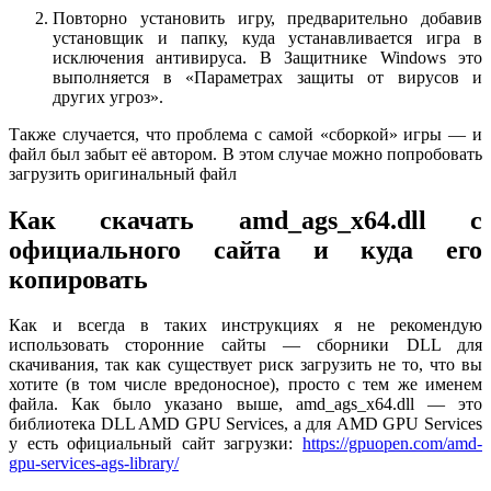
Повторно установить игру, предварительно добавив
установщик и папку, куда устанавливается игра в
исключения антивируса. В Защитнике Windows это
выполняется в «Параметрах защиты от вирусов и
других угроз».
Также случается, что проблема с самой «сборкой» игры — и
файл был забыт её автором. В этом случае можно попробовать
загрузить оригинальный файл
Как скачать amd_ags_x64.dll с
официального сайта и куда его
копировать
Как и всегда в таких инструкциях я не рекомендую
использовать сторонние сайты — сборники DLL для
скачивания, так как существует риск загрузить не то, что вы
хотите (в том числе вредоносное), просто с тем же именем
файла. Как было указано выше, amd_ags_x64.dll — это
библиотека DLL AMD GPU Services, а для AMD GPU Services
у есть официальный сайт загрузки:
https://gpuopen.com/amd-
gpu-services-ags-library/