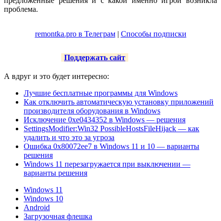
предложенные решения и с какой именно игрой возникла
проблема.
remontka.pro в Телеграм
|
Способы подписки
Поддержать сайт
А вдруг и это будет интересно:
Лучшие бесплатные программы для Windows
Как отключить автоматическую установку приложений
производителя оборудования в Windows
Исключение 0xe0434352 в Windows — решения
SettingsModifier:Win32 PossibleHostsFileHijack — как
удалить и что это за угроза
Ошибка 0x80072ee7 в Windows 11 и 10 — варианты
решения
Windows 11 перезагружается при выключении —
варианты решения
Windows 11
Windows 10
Android
Загрузочная флешка