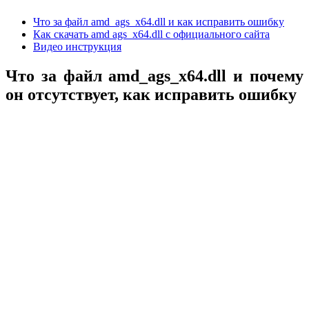
Что за файл amd_ags_x64.dll и как исправить ошибку
Как скачать amd ags_x64.dll с официального сайта
Видео инструкция
Что за файл amd_ags_x64.dll и почему
он отсутствует, как исправить ошибку