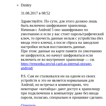
Dmitry
31.08.2017 в 08:52
Здравствуйте. По сути, для этого должно лишь
быть включено шифрование хранилища.
Начиная с Android 5 оно зашифровано по
умолчанию и если у вас стоит пароль/графический
ключ, то прочесть данные нельзя с устройства (без
ввода этого ключа), а после сброса на заводские
настройки нельзя восстановить данные.
При этом: данные на карте памяти по умолчанию
не шифруются, но начнут шифроваться если
включить ее во внутреннее хранилище — см.
https://remontka.pro/sd-card-as-internal-storage-
android/
P.S. Сам не сталкивался ни на одном из своих
устройств и это не является нормальным для
Android, но встречал в комментариях, что
некоторые «китайцы» дают доступ к хранилищу
при подключении к компьютеру даже без ввода
пароля, полагаю, специально в прошивке сделано.
Ответить