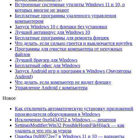
Встроенные системные утилиты Windows 11 и 10, о
которых многие не знают
Бесплатные программы удаленного управления
компьютером
Запуск Windows 10 с флешки без установки
Лучший антивирус для Windows 10
Бесплатные программы для ремонта флешек
Что делать, если сильно греется и выключается ноутбук
Программы для очистки компьютера от ненужных
файлов
Лучший браузер для Windows
Бесплатный офис для Windows
Запуск Android игр и программ в Windows (Эмуляторы
Android)
Что делать, если компьютер не видит флешку
Управление Android с компьютера
Новое
Как отключить автоматическую установку приложений
производителя оборудования в Windows
Исключение 0xe0434352 в Windows — решения
SettingsModifier:Win32 PossibleHostsFileHijack — как
удалить и что это за угроза
Ошибка 0x80072ee7 в Windows 11 и 10 — варианты