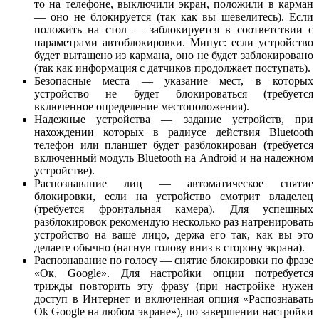
то на телефоне, выключили экран, положили в карман
— оно не блокируется (так как вы шевелитесь). Если
положить на стол — заблокируется в соответствии с
параметрами автоблокировки. Минус: если устройство
будет вытащено из кармана, оно не будет заблокировано
(так как информация с датчиков продолжает поступать).
Безопасные места — указание мест, в которых
устройство не будет блокироваться (требуется
включенное определение местоположения).
Надежные устройства — задание устройств, при
нахождении которых в радиусе действия Bluetooth
телефон или планшет будет разблокирован (требуется
включенный модуль Bluetooth на Android и на надежном
устройстве).
Распознавание лиц — автоматическое снятие
блокировки, если на устройство смотрит владелец
(требуется фронтальная камера). Для успешных
разблокировок рекомендую несколько раз натренировать
устройство на ваше лицо, держа его так, как вы это
делаете обычно (нагнув голову вниз в сторону экрана).
Распознавание по голосу — снятие блокировки по фразе
«Ок, Google». Для настройки опции потребуется
трижды повторить эту фразу (при настройке нужен
доступ в Интернет и включенная опция «Распознавать
Ok Google на любом экране»), по завершении настройки