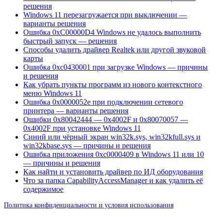
решения
Windows 11 перезагружается при выключении —
варианты решения
Ошибка 0xC00000D4 Windows не удалось выполнить
быстрый запуск — решения
Способы удалить драйвер Realtek или другой звуковой
карты
Ошибка 0xc0430001 при загрузке Windows — причины
и решения
Как убрать пункты программ из нового контекстного
меню Windows 11
Ошибка 0x0000052e при подключении сетевого
принтера — варианты решения
Ошибки 0x80042444 — 0x4002F и 0x80070057 —
0x4002F при установке Windows 11
Синий или чёрный экран win32k.sys, win32kfull.sys и
win32kbase.sys — причины и решения
Ошибка приложения 0xc0000409 в Windows 11 или 10
— причины и решения
Как найти и установить драйвер по ИД оборудования
Что за папка CapabilityAccessManager и как удалить её
содержимое
Политика конфиденциальности и условия использования