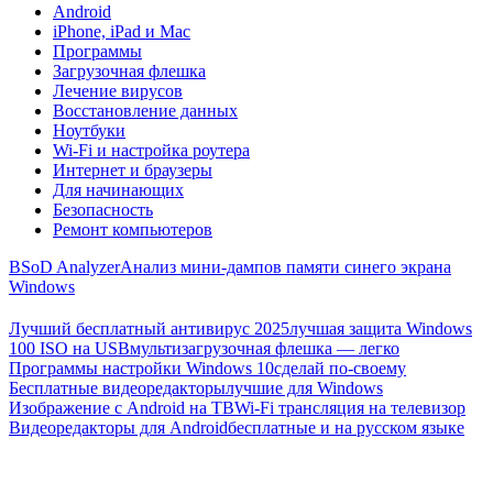
Android
iPhone, iPad и Mac
Программы
Загрузочная флешка
Лечение вирусов
Восстановление данных
Ноутбуки
Wi-Fi и настройка роутера
Интернет и браузеры
Для начинающих
Безопасность
Ремонт компьютеров
BSoD Analyzer
Анализ мини-дампов памяти синего экрана
Windows
Лучший бесплатный антивирус 2025
лучшая защита Windows
100 ISO на USB
мультизагрузочная флешка — легко
Программы настройки Windows 10
сделай по-своему
Бесплатные видеоредакторы
лучшие для Windows
Изображение с Android на ТВ
Wi-Fi трансляция на телевизор
Видеоредакторы для Android
бесплатные и на русском языке