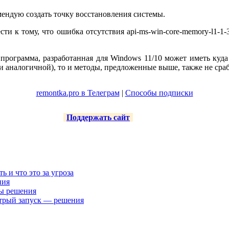
омендую создать точку восстановления системы.
и к тому, что ошибка отсутствия api-ms-win-core-memory-l1-1-3
о программа, разработанная для Windows 11/10 может иметь куда
 аналогичной), то и методы, предложенные выше, также не сра
remontka.pro в Телеграм
|
Способы подписки
Поддержать сайт
ть и что это за угроза
ния
ты решения
трый запуск — решения