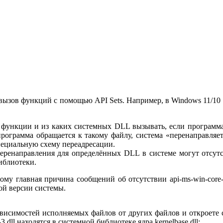
а вызов функций с помощью API Sets. Например, в Windows 11/10
ие функции и из каких системных DLL вызывать, если программ
да программа обращается к такому файлу, система «перенаправ
о специальную схему переадресации.
ренаправления для определённых DLL в системе могут отсутст
иблиотеки.
ому главная причина сообщений об отсутствии api-ms-win-core-
ой версии системы.
 зависимостей исполняемых файлов от других файлов и откроет
dll находятся в системной библиотеке ядра kernelbase.dll: