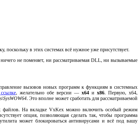
, поскольку в этих системах всё нужное уже присутствует.
ая ничего не поменяет, ни рассматриваемая DLL, ни вызываемые
направление вызовов новых программ к функциям в системных
 ссылке
, желательно обе версии —
x64
и
x86
. Первую, x64,
ws\SysWOW64
. Это вполне может сработать для рассматриваемой
ых файлов. На вкладке VxKex можно включить особый режим
сутствует опция, позволяющая сделать так, чтобы программа
тилита может блокироваться антивирусами и всё под вашу