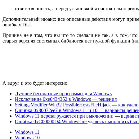
ответственность, а перед установкой я настоятельно рек
Дополнительный нюанс: все описанные действия могут привест
ошибках DLL.
Причина не в том, что вы что-то сделали не так, а в том, чт
старых версиях системных библиотек нет нужной функции (или
А вдруг и это будет интересно:
Лучшие бесплатные программы для Windows
Исключение 0xe0434352 в Windows — решения
SettingsModifier:Win32 PossibleHostsFileHijack — как удали
Ошибка 0x80072ee7 в Windows 11 и 10 — варианты реше
Windows 11 перезагружается при выключении — вариан
Ошибка 0xC00000D4 Windows не удалось выполнить быс
Windows 11
Windows 10