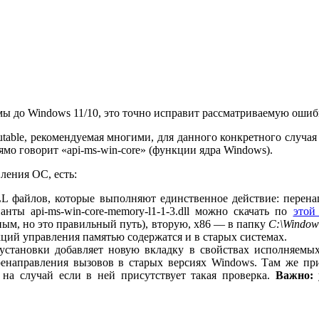
 до Windows 11/10, это точно исправит рассматриваемую ошибку
ibutable, рекомендуемая многими, для данного конкретного случ
мо говорит «api-ms-win-core» (функции ядра Windows).
ления ОС, есть:
DLL файлов, которые выполняют единственное действие: пере
нты api-ms-win-core-memory-l1-1-3.dll можно скачать по
этой
ным, но это правильный путь), вторую, x86 — в папку
C:\Windo
ций управления памятью содержатся и в старых системах.
установки добавляет новую вкладку в свойствах исполняем
енаправления вызовов в старых версиях Windows. Там же при
 на случай если в ней присутствует такая проверка.
Важно:
у