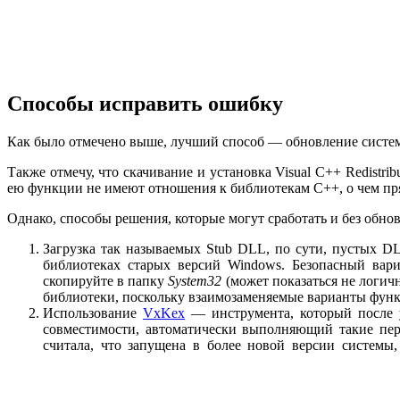
Способы исправить ошибку
Как было отмечено выше, лучший способ — обновление системы
Также отмечу, что скачивание и установка Visual C++ Redistr
ею функции не имеют отношения к библиотекам C++, о чем пря
Однако, способы решения, которые могут сработать и без обнов
Загрузка так называемых Stub DLL, по сути, пустых 
библиотеках старых версий Windows. Безопасный вариа
скопируйте в папку
System32
(может показаться не логич
библиотеки, поскольку взаимозаменяемые варианты функ
Использование
VxKex
— инструмента, который после 
совместимости, автоматически выполняющий такие пер
считала, что запущена в более новой версии системы,