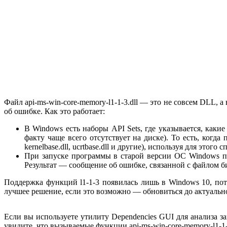
Файл api-ms-win-core-memory-l1-1-3.dll — это не совсем DLL, 
об ошибке. Как это работает:
В Windows есть наборы API Sets, где указывается, как
факту чаще всего отсутствует на диске). То есть, ког
kernelbase.dll, ucrtbase.dll и другие), используя для этог
При запуске программы в старой версии ОС Windows пе
Результат — сообщение об ошибке, связанной с файлом б
Поддержка функций l1-1-3 появилась лишь в Windows 10, пот
лучшее решение, если это возможно — обновиться до актуальн
Если вы используете утилиту Dependencies GUI для анализа
увидите, что вызываемые функции api-ms-win-core-memory-l1-1-3.