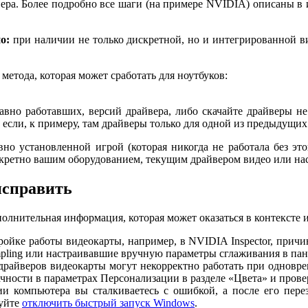
вера. Более подробно все шаги (на примере NVIDIA) описаны 
о:
при наличии не только дискретной, но и интегрированной ви
 метода, которая может сработать для ноутбуков:
вно работавших, версий драйвера, либо скачайте драйверы не 
 если, к примеру, там драйверы только для одной из предыдущи
вно установленной игрой (которая никогда не работала без эт
нкретно вашим оборудованием, текущим драйвером видео или на
исправить
полнительная информация, которая может оказаться в контексте
ройке работы видеокарты, например, в NVIDIA Inspector, прич
ampling или настраивавшие вручную параметры сглаживания в па
драйверов видеокарты могут некорректно работать при одновр
ости в параметрах Персонализации в разделе «Цвета» и провер
и компьютера вы сталкиваетесь с ошибкой, а после его перез
буйте
отключить быстрый запуск Windows
.