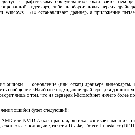
ступ к графическому оборудованию» оказывается некоррек
грированной видеокарт, либо, наоборот, новая версия драйвер
я) Windows 11/10 останавливает драйвер, а приложение пыта
ния ошибки — обновление (или откат) драйвера видеокарты. Н
ить сообщение «Наиболее подходящие драйверы для данного ус
оворит лишь о том, что на серверах Microsoft нет ничего более п
вления ошибки будет следующий:
а AMD или NVIDIA (как правило, ошибка возникает именно с ни
елать это с помощью утилиты Display Driver Uninstaller (DD