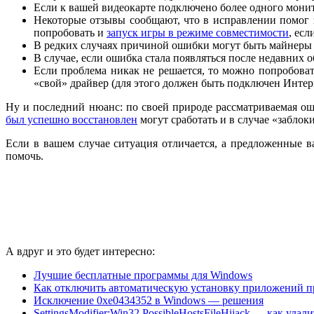
Если к вашей видеокарте подключено более одного монит
Некоторые отзывы сообщают, что в исправлении помог з
попробовать и
запуск игры в режиме совместимости
, ес
В редких случаях причиной ошибки могут быть майнеры
В случае, если ошибка стала появляться после недавних
Если проблема никак не решается, то можно попробоват
«свой» драйвер (для этого должен быть подключен Интер
Ну и последний нюанс: по своей природе рассматриваемая о
был успешно восстановлен
могут сработать и в случае «забло
Если в вашем случае ситуация отличается, а предложенные в
помочь.
А вдруг и это будет интересно:
Лучшие бесплатные программы для Windows
Как отключить автоматическую установку приложений п
Исключение 0xe0434352 в Windows — решения
SettingsModifier:Win32 PossibleHostsFileHijack — как удали