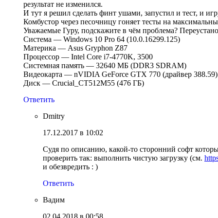
результат не изменился.
И тут я решил сделать финт ушами, запустил и тест, и и
Комбустор через песочницу гоняет тесты на максимальны
Уважаемые Гуру, подскажите в чём проблема? Переустан
Система — Windows 10 Pro 64 (10.0.16299.125)
Материка — Asus Gryphon Z87
Процессор — Intel Core i7-4770K, 3500
Системная память — 32640 МБ (DDR3 SDRAM)
Видеокарта — nVIDIA GeForce GTX 770 (драйвер 388.59)
Диск — Crucial_CT512M55 (476 ГБ)
Ответить
Dmitry
17.12.2017 в 10:02
Судя по описанию, какой-то сторонний софт котор
проверить так: выполнить чистую загрузку (см.
http
и обезвредить : )
Ответить
Вадим
02.04.2018 в 00:58