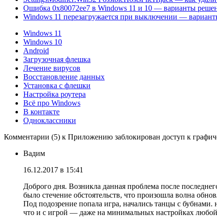
Ошибка 0x80072ee7 в Windows 11 и 10 — варианты реше
Windows 11 перезагружается при выключении — вариан
Windows 11
Windows 10
Android
Загрузочная флешка
Лечение вирусов
Восстановление данных
Установка с флешки
Настройка роутера
Всё про Windows
В контакте
Одноклассники
Комментарии (5) к Приложению заблокирован доступ к графи
Вадим
16.12.2017 в 15:41
Доброго дня. Возникла данная проблема после последнего
было стечение обстоятельств, что произошла волна обнов
Под подозрение попала игра, начались танцы с бубнами. н
что и с игрой — даже на минимальных настройках любой