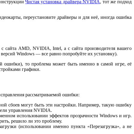
в инструкции
Чистая установка драйвера NVIDIA
, тот же подход
деокарты, переустановите драйверы и для неё, иногда ошибка
с сайта AMD, NVIDIA, Intel, а с сайта производителя вашего
х версий Windows — все равно попробуйте их установку).
ой ошибки), то проблема может быть именно в самой игре, её
стройками графики.
 исправления рассматриваемой ошибки:
иной сбоев могут быть эти настройки. Например, такую ошибку
нели управления NVIDIA.
еменном использовании эффектов прозрачности Windows и игр.
ить, решило ли это проблему.
агрузки (использовании именно пункта «Перезагрузка», а не