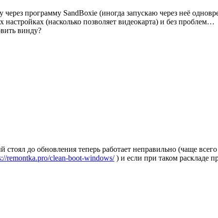
гру через программу SandBoxie (иногда запускаю через неё одн
х настройках (насколько позволяет видеокарта) и без проблем…
овить винду?
ый стоял до обновления теперь работает неправильно (чаще все
s://remontka.pro/clean-boot-windows/
) и если при таком раскладе п