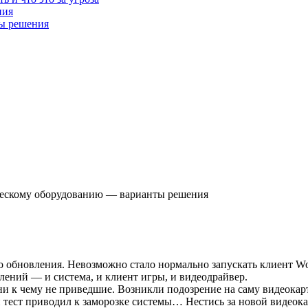
ния
ты решения
ческому оборудованию — варианты решения
 обновления. Невозможно стало нормально запускать клиент Worl
лений — и система, и клиент игры, и видеодрайвер.
и к чему не приведшие. Возникли подозрение на саму видеокарту
 тест приводил к заморозке системы… Нестись за новой видеока