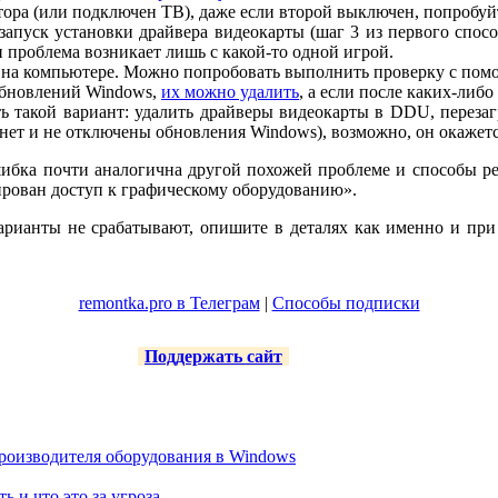
ора (или подключен ТВ), даже если второй выключен, попробуйт
апуск установки драйвера видеокарты (шаг 3 из первого спос
ли проблема возникает лишь с какой-то одной игрой.
 на компьютере. Можно попробовать выполнить проверку с по
 обновлений Windows,
их можно удалить
, а если после каких-либ
ь такой вариант: удалить драйверы видеокарты в DDU, перезаг
нет и не отключены обновления Windows), возможно, он окажетс
шибка почти аналогична другой похожей проблеме и способы р
кирован доступ к графическому оборудованию».
арианты не срабатывают, опишите в деталях как именно и при 
remontka.pro в Телеграм
|
Способы подписки
Поддержать сайт
роизводителя оборудования в Windows
ть и что это за угроза