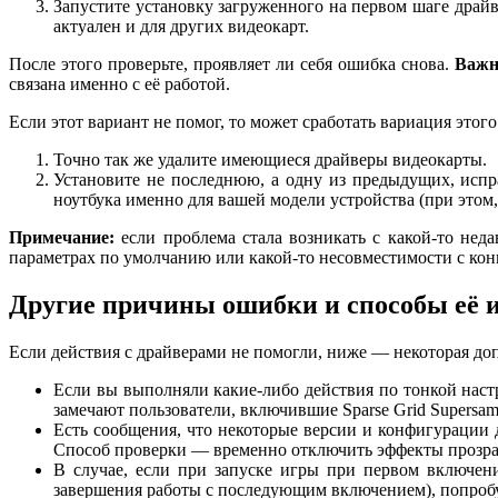
Запустите установку загруженного на первом шаге драй
актуален и для других видеокарт.
После этого проверьте, проявляет ли себя ошибка снова.
Важн
связана именно с её работой.
Если этот вариант не помог, то может сработать вариация этого
Точно так же удалите имеющиеся драйверы видеокарты.
Установите не последнюю, а одну из предыдущих, испра
ноутбука именно для вашей модели устройства (при этом,
Примечание:
если проблема стала возникать с какой-то неда
параметрах по умолчанию или какой-то несовместимости с ко
Другие причины ошибки и способы её 
Если действия с драйверами не помогли, ниже — некоторая до
Если вы выполняли какие-либо действия по тонкой наст
замечают пользователи, включившие Sparse Grid Supers
Есть сообщения, что некоторые версии и конфигурации 
Способ проверки — временно отключить эффекты прозрачн
В случае, если при запуске игры при первом включени
завершения работы с последующим включением), попро