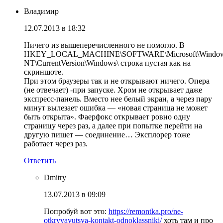
Владимир
12.07.2013 в 18:32
Ничего из вышеперечисленного не помогло. В
HKEY_LOCAL_MACHINE\SOFTWARE\Microsoft\Windo
NT\CurrentVersion\Windows\ строка пустая как на
скриншоте.
При этом браузеры так и не открывают ничего. Опера
(не отвечает) -при запуске. Хром не открывает даже
экспресс-панель. Вместо нее белый экран, а через пару
минут вылезает ошибка — «новая страница не может
быть открыта». Фаерфокс открывает ровно одну
страницу через раз, а далее при попытке перейти на
другую пишет — соединение… Эксплорер тоже
работает через раз.
Ответить
Dmitry
13.07.2013 в 09:09
Попробуй вот это:
https://remontka.pro/ne-
otkryvayutsya-kontakt-odnoklassniki/
хоть там и про