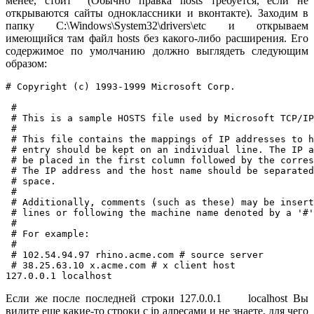
менее, стоит (Обычно правка hosts требуется, если не
открываются сайты одноклассники и вконтакте). Заходим в
папку C:\Windows\System32\drivers\etc и открываем
имеющийся там файл hosts без какого-либо расширения. Его
содержимое по умолчанию должно выглядеть следующим
образом:
# Copyright (c) 1993-1999 Microsoft Corp.

 #

 # This is a sample HOSTS file used by Microsoft TCP/IP
 #

 # This file contains the mappings of IP addresses to h
 # entry should be kept on an individual line. The IP a
 # be placed in the first column followed by the corres
 # The IP address and the host name should be separated
 # space.

 #

 # Additionally, comments (such as these) may be insert
 # lines or following the machine name denoted by a '#'
 #

 # For example:

 #

 # 102.54.94.97 rhino.acme.com # source server

 # 38.25.63.10 x.acme.com # x client host

127.0.0.1 localhost
Если же после последней строки 127.0.0.1 localhost Вы
видите еще какие-то строки с ip адресами и не знаете, для чего