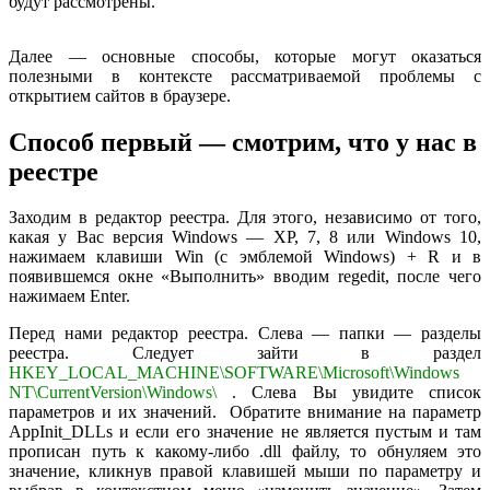
будут рассмотрены.
Далее — основные способы, которые могут оказаться
полезными в контексте рассматриваемой проблемы с
открытием сайтов в браузере.
Способ первый — смотрим, что у нас в
реестре
Заходим в редактор реестра. Для этого, независимо от того,
какая у Вас версия Windows — XP, 7, 8 или Windows 10,
нажимаем клавиши Win (с эмблемой Windows) + R и в
появившемся окне «Выполнить» вводим regedit, после чего
нажимаем Enter.
Перед нами редактор реестра. Слева — папки — разделы
реестра. Следует зайти в раздел
HKEY_LOCAL_MACHINE\SOFTWARE\Microsoft\Windows
NT\CurrentVersion\Windows\
. Слева Вы увидите список
параметров и их значений. Обратите внимание на параметр
AppInit_DLLs и если его значение не является пустым и там
прописан путь к какому-либо .dll файлу, то обнуляем это
значение, кликнув правой клавишей мыши по параметру и