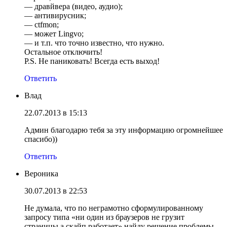
— дравйвера (видео, аудио);
— антивирусник;
— ctfmon;
— может Lingvo;
— и т.п. что точно известно, что нужно.
Остальное отключить!
P.S. Не паниковать! Всегда есть выход!
Ответить
Влад
22.07.2013 в 15:13
Админ благодарю тебя за эту информацию огромнейшее
спасибо))
Ответить
Вероника
30.07.2013 в 22:53
Не думала, что по неграмотно сформулированному
запросу типа «ни один из браузеров не грузит
страницы,а скайп работает» найду решение проблемы.