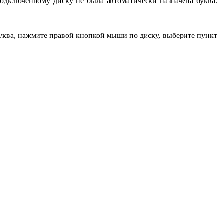
одключенному диску не была автоматически назначена буква.
 буква, нажмите правой кнопкой мыши по диску, выберите пункт