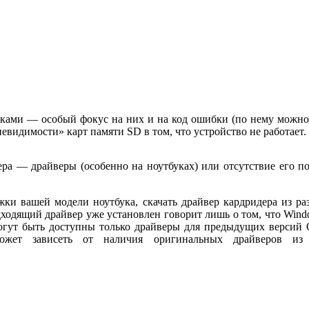
ибками — особый фокус на них и на код ошибки (по нему можно 
невидимости» карт памяти SD в том, что устройство не работает.
а — драйверы (особенно на ноутбуках) или отсутствие его по
и вашей модели ноутбука, скачать драйвер кардридера из раз
одходящий драйвер уже установлен говорит лишь о том, что Wi
гут быть доступны только драйверы для предыдущих версий О
может зависеть от наличия оригинальных драйверов из