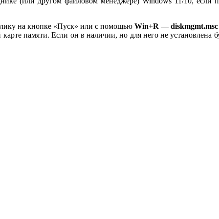
нике (или другом файловом менеджере) Windows 11/10, если п
клику на кнопке «Пуск» или с помощью
Win+R
—
diskmgmt.msc
 карте памяти. Если он в наличии, но для него не установлена