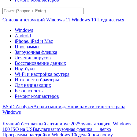
Список инструкций
Windows 11
Windows 10
Подписаться
Windows
Android
iPhone, iPad и Mac
Программы
Загрузочная флешка
Лечение вирусов
Восстановление данных
Ноутбуки
Wi-Fi и настройка роутера
Интернет и браузеры
Для начинающих
Безопасность
Ремонт компьютеров
BSoD Analyzer
Анализ мини-дампов памяти синего экрана
Windows
Лучший бесплатный антивирус 2025
лучшая защита Windows
100 ISO на USB
мультизагрузочная флешка — легко
Программы настройки Windows 10
сделай по-своему