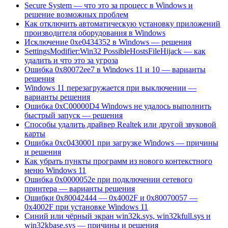
Secure System — что это за процесс в Windows и
решение возможных проблем
Как отключить автоматическую установку приложений
производителя оборудования в Windows
Исключение 0xe0434352 в Windows — решения
SettingsModifier:Win32 PossibleHostsFileHijack — как
удалить и что это за угроза
Ошибка 0x80072ee7 в Windows 11 и 10 — варианты
решения
Windows 11 перезагружается при выключении —
варианты решения
Ошибка 0xC00000D4 Windows не удалось выполнить
быстрый запуск — решения
Способы удалить драйвер Realtek или другой звуковой
карты
Ошибка 0xc0430001 при загрузке Windows — причины
и решения
Как убрать пункты программ из нового контекстного
меню Windows 11
Ошибка 0x0000052e при подключении сетевого
принтера — варианты решения
Ошибки 0x80042444 — 0x4002F и 0x80070057 —
0x4002F при установке Windows 11
Синий или чёрный экран win32k.sys, win32kfull.sys и
win32kbase.sys — причины и решения