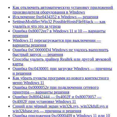
Как отключить автоматическую установку приложений
производителя оборудования в Windows
Исключение 0xe0434352 в Windows — решения
SettingsModifier:Win32 PossibleHostsFileHijack — как
удалить и что это за угроза
Ошибка 0x80072ee7 в Windows 11 и 10 — варианты
решения
Windows 11 перезагружается при выключении —
варианты решения
Ошибка 0xC00000D4 Windows не удалось выполнить
быстрый запуск — решения
Способы удалить драйвер Realtek или другой звуковой
карты
Ошибка 0xc0430001 при загрузке Windows — причины
и решения
Как убрать пункты программ из нового контекстного
меню Windows 11
Ошибка 0x0000052e при подключении сетевого
принтера — варианты решения
Ошибки 0x80042444 — 0x4002F и 0x80070057 —
0x4002F при установке Windows 11
Синий или чёрный экран win32k.sys, win32kfull.sys и
win32kbase.sys — причины и решения
Ошибка приложения 0xc0000409 в Windows 11 или 10