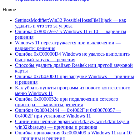
Новое
SettingsModifier:Win32 PossibleHostsFileHijack — как
удалить и что это за угроза
Ошибка 0x80072ee7 в Windows 11 и 10 — варианты
решения
Windows 11 перезагружается при выключении —
варианты решения
Ошибка 0xC00000D4 Windows не удалось выполнить
быстрый запуск — решения
Способы удалить драйвер Realtek или другой звуковой
карты
Ошибка 0xc0430001 при загрузке Windows — причины
и решения
Как убрать пункты программ из нового контекстного
меню Windows 11
Ошибка 0x0000052e при подключении сетевого
принтера — варианты решения
Ошибки 0x80042444 — 0x4002F и 0x80070057 —
0x4002F при установке Windows 11
Синий или чёрный экран win32k.sys, win32kfull.sys и
win32kbase.sys — причины и решения
Ошибка приложения 0xc0000409 в Windows 11 или 10
— причины и решения