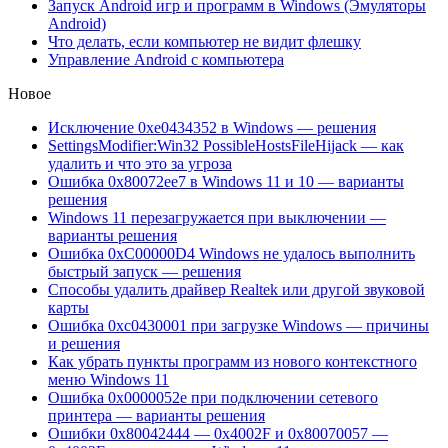
Запуск Android игр и программ в Windows (Эмуляторы
Android)
Что делать, если компьютер не видит флешку
Управление Android с компьютера
Новое
Исключение 0xe0434352 в Windows — решения
SettingsModifier:Win32 PossibleHostsFileHijack — как
удалить и что это за угроза
Ошибка 0x80072ee7 в Windows 11 и 10 — варианты
решения
Windows 11 перезагружается при выключении —
варианты решения
Ошибка 0xC00000D4 Windows не удалось выполнить
быстрый запуск — решения
Способы удалить драйвер Realtek или другой звуковой
карты
Ошибка 0xc0430001 при загрузке Windows — причины
и решения
Как убрать пункты программ из нового контекстного
меню Windows 11
Ошибка 0x0000052e при подключении сетевого
принтера — варианты решения
Ошибки 0x80042444 — 0x4002F и 0x80070057 —