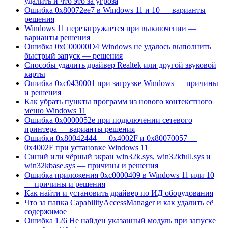
удалить и что это за угроза
Ошибка 0x80072ee7 в Windows 11 и 10 — варианты
решения
Windows 11 перезагружается при выключении —
варианты решения
Ошибка 0xC00000D4 Windows не удалось выполнить
быстрый запуск — решения
Способы удалить драйвер Realtek или другой звуковой
карты
Ошибка 0xc0430001 при загрузке Windows — причины
и решения
Как убрать пункты программ из нового контекстного
меню Windows 11
Ошибка 0x0000052e при подключении сетевого
принтера — варианты решения
Ошибки 0x80042444 — 0x4002F и 0x80070057 —
0x4002F при установке Windows 11
Синий или чёрный экран win32k.sys, win32kfull.sys и
win32kbase.sys — причины и решения
Ошибка приложения 0xc0000409 в Windows 11 или 10
— причины и решения
Как найти и установить драйвер по ИД оборудования
Что за папка CapabilityAccessManager и как удалить её
содержимое
Ошибка 126 Не найден указанный модуль при запуске