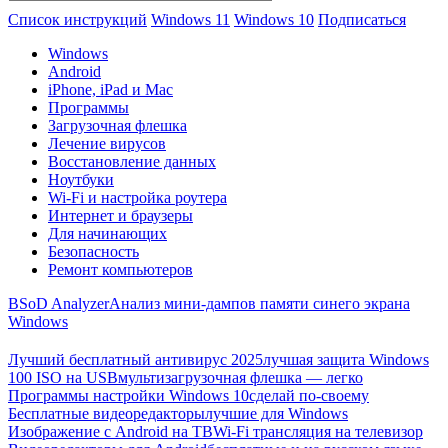
Список инструкций
Windows 11
Windows 10
Подписаться
Windows
Android
iPhone, iPad и Mac
Программы
Загрузочная флешка
Лечение вирусов
Восстановление данных
Ноутбуки
Wi-Fi и настройка роутера
Интернет и браузеры
Для начинающих
Безопасность
Ремонт компьютеров
BSoD Analyzer
Анализ мини-дампов памяти синего экрана
Windows
Лучший бесплатный антивирус 2025
лучшая защита Windows
100 ISO на USB
мультизагрузочная флешка — легко
Программы настройки Windows 10
сделай по-своему
Бесплатные видеоредакторы
лучшие для Windows
Изображение с Android на ТВ
Wi-Fi трансляция на телевизор