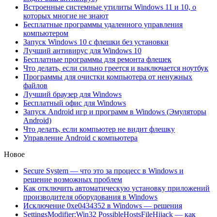
Встроенные системные утилиты Windows 11 и 10, о
которых многие не знают
Бесплатные программы удаленного управления
компьютером
Запуск Windows 10 с флешки без установки
Лучший антивирус для Windows 10
Бесплатные программы для ремонта флешек
Что делать, если сильно греется и выключается ноутбук
Программы для очистки компьютера от ненужных
файлов
Лучший браузер для Windows
Бесплатный офис для Windows
Запуск Android игр и программ в Windows (Эмуляторы
Android)
Что делать, если компьютер не видит флешку
Управление Android с компьютера
Новое
Secure System — что это за процесс в Windows и
решение возможных проблем
Как отключить автоматическую установку приложений
производителя оборудования в Windows
Исключение 0xe0434352 в Windows — решения
SettingsModifier:Win32 PossibleHostsFileHijack — как