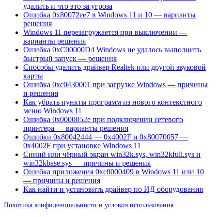
удалить и что это за угроза
Ошибка 0x80072ee7 в Windows 11 и 10 — варианты
решения
Windows 11 перезагружается при выключении —
варианты решения
Ошибка 0xC00000D4 Windows не удалось выполнить
быстрый запуск — решения
Способы удалить драйвер Realtek или другой звуковой
карты
Ошибка 0xc0430001 при загрузке Windows — причины
и решения
Как убрать пункты программ из нового контекстного
меню Windows 11
Ошибка 0x0000052e при подключении сетевого
принтера — варианты решения
Ошибки 0x80042444 — 0x4002F и 0x80070057 —
0x4002F при установке Windows 11
Синий или чёрный экран win32k.sys, win32kfull.sys и
win32kbase.sys — причины и решения
Ошибка приложения 0xc0000409 в Windows 11 или 10
— причины и решения
Как найти и установить драйвер по ИД оборудования
Политика конфиденциальности и условия использования