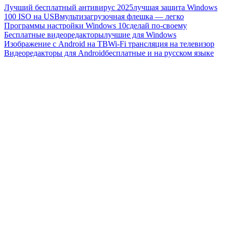
Лучший бесплатный антивирус 2025
лучшая защита Windows
100 ISO на USB
мультизагрузочная флешка — легко
Программы настройки Windows 10
сделай по-своему
Бесплатные видеоредакторы
лучшие для Windows
Изображение с Android на ТВ
Wi-Fi трансляция на телевизор
Видеоредакторы для Android
бесплатные и на русском языке