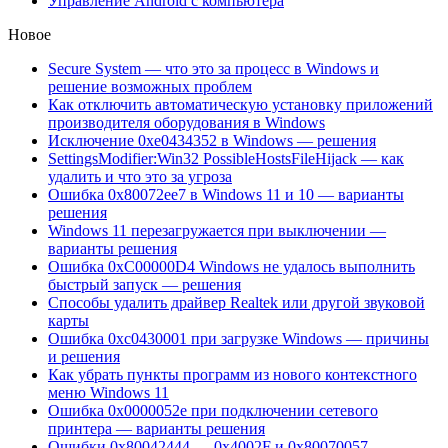
Управление Android с компьютера
Новое
Secure System — что это за процесс в Windows и
решение возможных проблем
Как отключить автоматическую установку приложений
производителя оборудования в Windows
Исключение 0xe0434352 в Windows — решения
SettingsModifier:Win32 PossibleHostsFileHijack — как
удалить и что это за угроза
Ошибка 0x80072ee7 в Windows 11 и 10 — варианты
решения
Windows 11 перезагружается при выключении —
варианты решения
Ошибка 0xC00000D4 Windows не удалось выполнить
быстрый запуск — решения
Способы удалить драйвер Realtek или другой звуковой
карты
Ошибка 0xc0430001 при загрузке Windows — причины
и решения
Как убрать пункты программ из нового контекстного
меню Windows 11
Ошибка 0x0000052e при подключении сетевого
принтера — варианты решения
Ошибки 0x80042444 — 0x4002F и 0x80070057 —