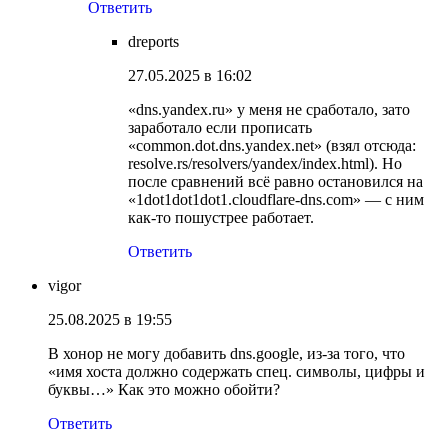
Ответить
dreports
27.05.2025 в 16:02
«dns.yandex.ru» у меня не сработало, зато
заработало если прописать
«common.dot.dns.yandex.net» (взял отсюда:
resolve.rs/resolvers/yandex/index.html). Но
после сравнений всё равно остановился на
«1dot1dot1dot1.cloudflare-dns.com» — с ним
как-то пошустрее работает.
Ответить
vigor
25.08.2025 в 19:55
В хонор не могу добавить dns.google, из-за того, что
«имя хоста должно содержать спец. символы, цифры и
буквы…» Как это можно обойти?
Ответить