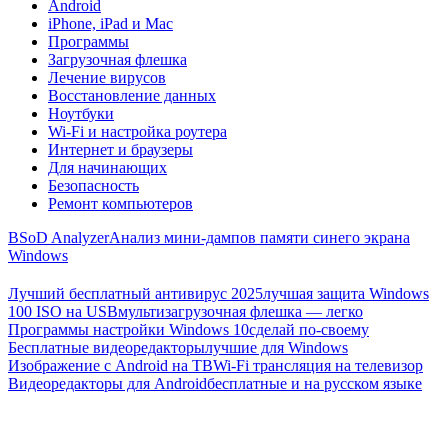
Android
iPhone, iPad и Mac
Программы
Загрузочная флешка
Лечение вирусов
Восстановление данных
Ноутбуки
Wi-Fi и настройка роутера
Интернет и браузеры
Для начинающих
Безопасность
Ремонт компьютеров
BSoD Analyzer
Анализ мини-дампов памяти синего экрана
Windows
Лучший бесплатный антивирус 2025
лучшая защита Windows
100 ISO на USB
мультизагрузочная флешка — легко
Программы настройки Windows 10
сделай по-своему
Бесплатные видеоредакторы
лучшие для Windows
Изображение с Android на ТВ
Wi-Fi трансляция на телевизор
Видеоредакторы для Android
бесплатные и на русском языке