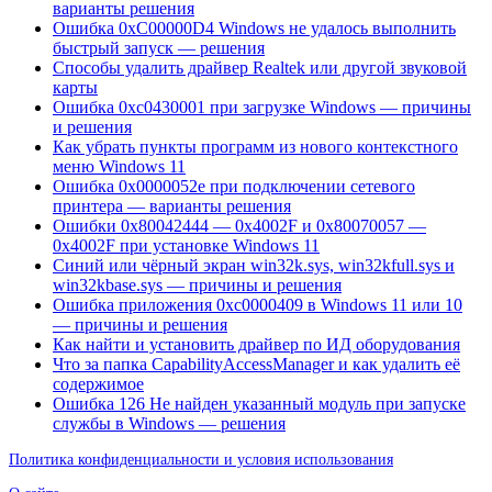
варианты решения
Ошибка 0xC00000D4 Windows не удалось выполнить
быстрый запуск — решения
Способы удалить драйвер Realtek или другой звуковой
карты
Ошибка 0xc0430001 при загрузке Windows — причины
и решения
Как убрать пункты программ из нового контекстного
меню Windows 11
Ошибка 0x0000052e при подключении сетевого
принтера — варианты решения
Ошибки 0x80042444 — 0x4002F и 0x80070057 —
0x4002F при установке Windows 11
Синий или чёрный экран win32k.sys, win32kfull.sys и
win32kbase.sys — причины и решения
Ошибка приложения 0xc0000409 в Windows 11 или 10
— причины и решения
Как найти и установить драйвер по ИД оборудования
Что за папка CapabilityAccessManager и как удалить её
содержимое
Ошибка 126 Не найден указанный модуль при запуске
службы в Windows — решения
Политика конфиденциальности и условия использования