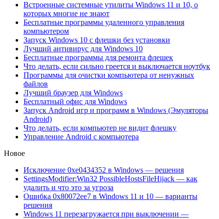
Встроенные системные утилиты Windows 11 и 10, о
которых многие не знают
Бесплатные программы удаленного управления
компьютером
Запуск Windows 10 с флешки без установки
Лучший антивирус для Windows 10
Бесплатные программы для ремонта флешек
Что делать, если сильно греется и выключается ноутбук
Программы для очистки компьютера от ненужных
файлов
Лучший браузер для Windows
Бесплатный офис для Windows
Запуск Android игр и программ в Windows (Эмуляторы
Android)
Что делать, если компьютер не видит флешку
Управление Android с компьютера
Новое
Исключение 0xe0434352 в Windows — решения
SettingsModifier:Win32 PossibleHostsFileHijack — как
удалить и что это за угроза
Ошибка 0x80072ee7 в Windows 11 и 10 — варианты
решения
Windows 11 перезагружается при выключении —