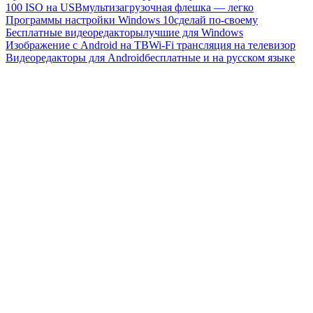
100 ISO на USB
мультизагрузочная флешка — легко
Программы настройки Windows 10
сделай по-своему
Бесплатные видеоредакторы
лучшие для Windows
Изображение с Android на ТВ
Wi-Fi трансляция на телевизор
Видеоредакторы для Android
бесплатные и на русском языке