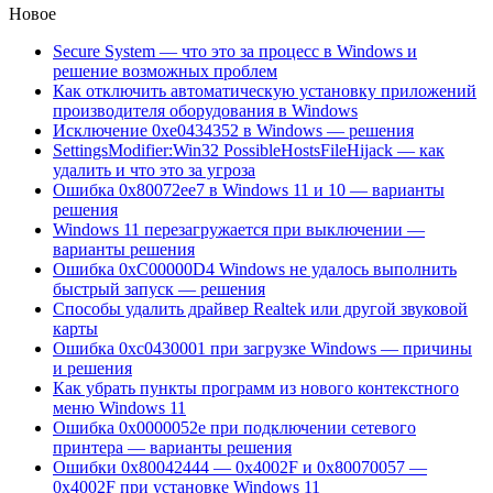
Новое
Secure System — что это за процесс в Windows и
решение возможных проблем
Как отключить автоматическую установку приложений
производителя оборудования в Windows
Исключение 0xe0434352 в Windows — решения
SettingsModifier:Win32 PossibleHostsFileHijack — как
удалить и что это за угроза
Ошибка 0x80072ee7 в Windows 11 и 10 — варианты
решения
Windows 11 перезагружается при выключении —
варианты решения
Ошибка 0xC00000D4 Windows не удалось выполнить
быстрый запуск — решения
Способы удалить драйвер Realtek или другой звуковой
карты
Ошибка 0xc0430001 при загрузке Windows — причины
и решения
Как убрать пункты программ из нового контекстного
меню Windows 11
Ошибка 0x0000052e при подключении сетевого
принтера — варианты решения
Ошибки 0x80042444 — 0x4002F и 0x80070057 —
0x4002F при установке Windows 11