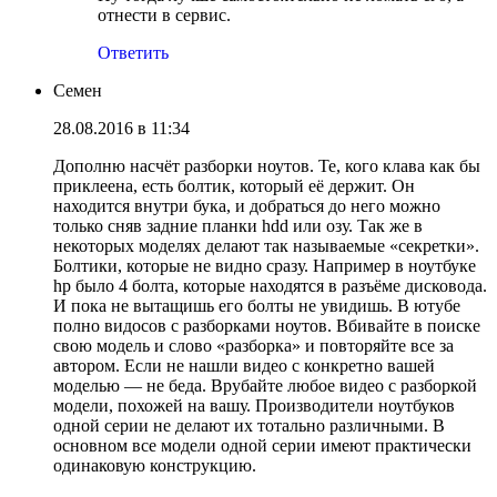
отнести в сервис.
Ответить
Семен
28.08.2016 в 11:34
Дополню насчёт разборки ноутов. Те, кого клава как бы
приклеена, есть болтик, который её держит. Он
находится внутри бука, и добраться до него можно
только сняв задние планки hdd или озу. Так же в
некоторых моделях делают так называемые «секретки».
Болтики, которые не видно сразу. Например в ноутбуке
hp было 4 болта, которые находятся в разъёме дисковода.
И пока не вытащишь его болты не увидишь. В ютубе
полно видосов с разборками ноутов. Вбивайте в поиске
свою модель и слово «разборка» и повторяйте все за
автором. Если не нашли видео с конкретно вашей
моделью — не беда. Врубайте любое видео с разборкой
модели, похожей на вашу. Производители ноутбуков
одной серии не делают их тотально различными. В
основном все модели одной серии имеют практически
одинаковую конструкцию.