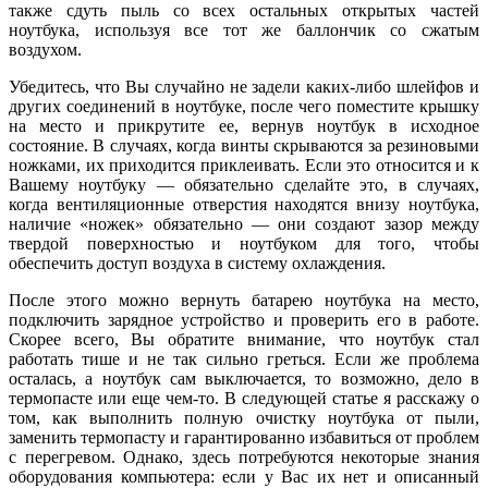
также сдуть пыль со всех остальных открытых частей
ноутбука, используя все тот же баллончик со сжатым
воздухом.
Убедитесь, что Вы случайно не задели каких-либо шлейфов и
других соединений в ноутбуке, после чего поместите крышку
на место и прикрутите ее, вернув ноутбук в исходное
состояние. В случаях, когда винты скрываются за резиновыми
ножками, их приходится приклеивать. Если это относится и к
Вашему ноутбуку — обязательно сделайте это, в случаях,
когда вентиляционные отверстия находятся внизу ноутбука,
наличие «ножек» обязательно — они создают зазор между
твердой поверхностью и ноутбуком для того, чтобы
обеспечить доступ воздуха в систему охлаждения.
После этого можно вернуть батарею ноутбука на место,
подключить зарядное устройство и проверить его в работе.
Скорее всего, Вы обратите внимание, что ноутбук стал
работать тише и не так сильно греться. Если же проблема
осталась, а ноутбук сам выключается, то возможно, дело в
термопасте или еще чем-то. В следующей статье я расскажу о
том, как выполнить полную очистку ноутбука от пыли,
заменить термопасту и гарантированно избавиться от проблем
с перегревом. Однако, здесь потребуются некоторые знания
оборудования компьютера: если у Вас их нет и описанный