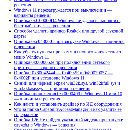
решения
Windows 11 перезагружается при выключении —
варианты решения
Ошибка 0xC00000D4 Windows не удалось выполнить
быстрый запуск — решения
Способы удалить драйвер Realtek или другой звуковой
карты
Ошибка 0xc0430001 при загрузке Windows — причины
и решения
Как убрать пункты программ из нового контекстного
меню Windows 11
Ошибка 0x0000052e при подключении сетевого
принтера — варианты решения
Ошибки 0x80042444 — 0x4002F и 0x80070057 —
0x4002F при установке Windows 11
Синий или чёрный экран win32k.sys, win32kfull.sys и
win32kbase.sys — причины и решения
Ошибка приложения 0xc0000409 в Windows 11 или 10
— причины и решения
Как найти и установить драйвер по ИД оборудования
Что за папка CapabilityAccessManager и как удалить её
содержимое
Ошибка 126 Не найден указанный модуль при запуске
службы в Windows — решения