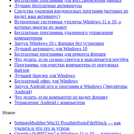
Бесплатные программы для восстановления данных
Лучшие бесплатные антивирусы
Средства удаления вредоносных программ (которых не
видит ваш антивирус)
Встроенные системные утилиты Windows 11 и 10, о
которых многие не знают
Бесплатные программы удаленного управления
компьютером
Запуск Windows 10 с флешки без установки
Лучший антивирус для Windows 10
Бесплатные программы для ремонта флешек
Что делать, если сильно греется и выключается ноутбук
Программы для очистки компьютера от ненужных
файлов
Лучший браузер для Windows
Бесплатный офис для Windows
Запуск Android игр и программ в Windows (Эмуляторы
Android)
Что делать, если компьютер не видит флешку
Управление Android с компьютера
Новое
SettingsModifier:Win32 PossibleHostsFileHijack — как
удалить и что это за угроза
Ошибка 0x80072ee7 в Windows 11 и 10 — варианты