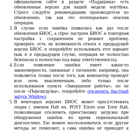
официальном сайте в разделе «Поддержка» есть
обновленные версии для вашей модели ноутбука.
Строго следуйте рекомендациям производителя по
обновлению, так как это потенциально опасная
операция.
В случае если ошибка появилась как раз после
обновления БИОС, а сброс настроек БИОС и повторная
настройка с сохранением не решают проблему,
проверьте, есть ли возможность отката к предыдущей
версии БИОС и попробуйте использовать этот вариант
(как и в предыдущем случае, операция не полностью
безопасна и полностью под вашу ответственность).
Если появление ошибки имеет какие-то
закономерности, связанные с питанием: например, она
появляется только после того, как компьютер проведет
всю ночь выключенным, либо только после
использования пункта «Завершение работы», но не
после «Перезагрузка», попробуйте
отключить быстрый
запуск Windows
.
В некоторых версиях БИОС может присутствовать
опция с именем Halt on, POST Errors или Error Halt,
позволяющая отключить приостановку загрузки при
обнаружении ошибок во время первоначальной
диагностики. Ею можно воспользоваться, если другие
методы не помогают, а сама ошибка не приводит к