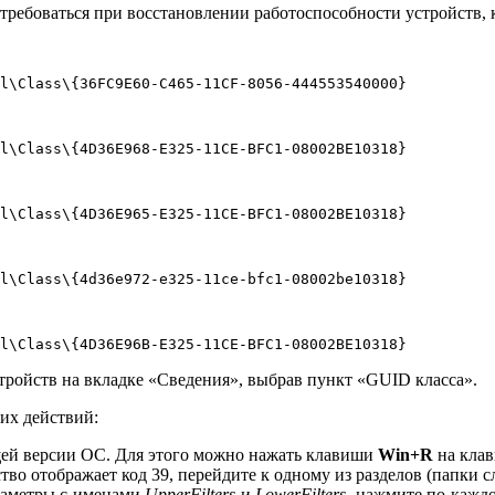
потребоваться при восстановлении работоспособности устройств
l\Class\{36FC9E60-C465-11CF-8056-444553540000}
l\Class\{4D36E968-E325-11CE-BFC1-08002BE10318}
l\Class\{4D36E965-E325-11CE-BFC1-08002BE10318}
l\Class\{4d36e972-e325-11ce-bfc1-08002be10318}
l\Class\{4D36E96B-E325-11CE-BFC1-08002BE10318}
стройств на вкладке «Сведения», выбрав пункт «GUID класса».
их действий:
ущей версии ОС. Для этого можно нажать клавиши
Win+R
на клав
йство отображает код 39, перейдите к одному из разделов (папки 
араметры с именами
UpperFilters
и
LowerFilters
, нажмите по кажд