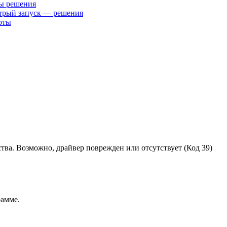
ты решения
трый запуск — решения
рты
ства. Возможно, драйвер поврежден или отсутствует (Код 39)
рамме.