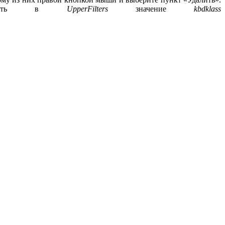
писать в
UpperFilters
значение
kbdklass