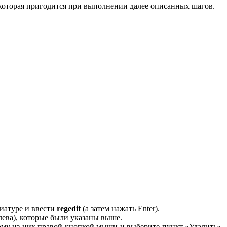
, которая пригодится при выполнении далее описанных шагов.
иатуре и ввести
regedit
(а затем нажать Enter).
слева), которые были указаны выше.
ому из них правой кнопкой мыши и выберите пункт «Удалить».