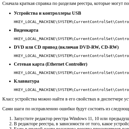
Сначала краткая справка по разделам реестра, которые могут 
Устройства и контроллеры USB
HKEY_LOCAL_MACHINE\SYSTEM\CurrentControlSet\Contro
Видеокарта
HKEY_LOCAL_MACHINE\SYSTEM\CurrentControlSet\Contro
DVD или CD привод (включая DVD-RW, CD-RW)
HKEY_LOCAL_MACHINE\SYSTEM\CurrentControlSet\Contro
Сетевая карта (Ethernet Controller)
HKEY_LOCAL_MACHINE\SYSTEM\CurrentControlSet\Contro
Клавиатура
HKEY_LOCAL_MACHINE\SYSTEM\CurrentControlSet\Contro
Класс устройства можно найти в его свойствах в диспетчере у
Сами шаги по исправлению ошибки будут состоять из следующ
Запустите редактор реестра Windows 11, 10 или предыд
В редакторе реестра, в зависимости от того, какое устро
Если в правой части редактора реестра присутствуют п