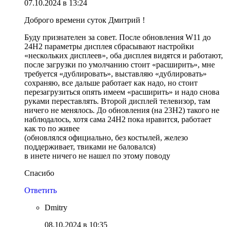
07.10.2024 в 13:24
Доброго времени суток Дмитрий !
Буду признателен за совет. После обновления W11 до
24Н2 параметры дисплея сбрасывают настройки
«нескольких дисплеев», оба дисплея видятся и работают,
после загрузки по умолчанию стоит «расширить», мне
требуется «дублировать», выставляю «дублировать»
сохраняю, все дальше работает как надо, но стоит
перезагрузиться опять имеем «расширить» и надо снова
руками переставлять. Второй дисплей телевизор, там
ничего не менялось. До обновления (на 23Н2) такого не
наблюдалось, хотя сама 24Н2 пока нравится, работает
как то по живее
(обновлялся официально, без костылей, железо
поддерживает, твиками не баловался)
в инете ничего не нашел по этому поводу
Спасибо
Ответить
Dmitry
08.10.2024 в 10:35