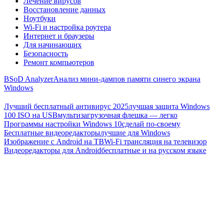
Лечение вирусов
Восстановление данных
Ноутбуки
Wi-Fi и настройка роутера
Интернет и браузеры
Для начинающих
Безопасность
Ремонт компьютеров
BSoD Analyzer
Анализ мини-дампов памяти синего экрана
Windows
Лучший бесплатный антивирус 2025
лучшая защита Windows
100 ISO на USB
мультизагрузочная флешка — легко
Программы настройки Windows 10
сделай по-своему
Бесплатные видеоредакторы
лучшие для Windows
Изображение с Android на ТВ
Wi-Fi трансляция на телевизор
Видеоредакторы для Android
бесплатные и на русском языке