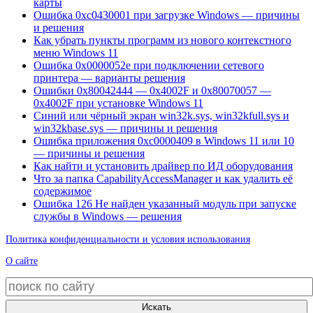
карты
Ошибка 0xc0430001 при загрузке Windows — причины
и решения
Как убрать пункты программ из нового контекстного
меню Windows 11
Ошибка 0x0000052e при подключении сетевого
принтера — варианты решения
Ошибки 0x80042444 — 0x4002F и 0x80070057 —
0x4002F при установке Windows 11
Синий или чёрный экран win32k.sys, win32kfull.sys и
win32kbase.sys — причины и решения
Ошибка приложения 0xc0000409 в Windows 11 или 10
— причины и решения
Как найти и установить драйвер по ИД оборудования
Что за папка CapabilityAccessManager и как удалить её
содержимое
Ошибка 126 Не найден указанный модуль при запуске
службы в Windows — решения
Политика конфиденциальности и условия использования
О сайте
Искать