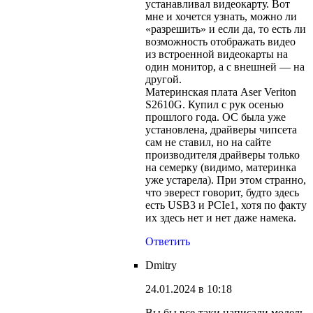
устанавливал видеокарту. Вот
мне и хочется узнать, можно ли
«разрешить» и если да, то есть ли
возможность отображать видео
из встроенной видеокарты на
один монитор, а с внешней — на
другой.
Материнская плата Aser Veriton
S2610G. Купил с рук осенью
прошлого года. ОС была уже
установлена, драйверы чипсета
сам не ставил, но на сайте
производителя драйверы только
на семерку (видимо, материнка
уже устарела). При этом странно,
что эверест говорит, будто здесь
есть USB3 и PCIe1, хотя по факту
их здесь нет и нет даже намека.
Ответить
Dmitry
24.01.2024 в 10:18
Вы бы все-таки написали модель