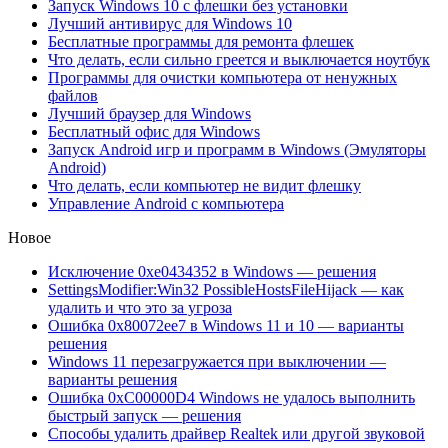
Запуск Windows 10 с флешки без установки
Лучший антивирус для Windows 10
Бесплатные программы для ремонта флешек
Что делать, если сильно греется и выключается ноутбук
Программы для очистки компьютера от ненужных
файлов
Лучший браузер для Windows
Бесплатный офис для Windows
Запуск Android игр и программ в Windows (Эмуляторы
Android)
Что делать, если компьютер не видит флешку
Управление Android с компьютера
Новое
Исключение 0xe0434352 в Windows — решения
SettingsModifier:Win32 PossibleHostsFileHijack — как
удалить и что это за угроза
Ошибка 0x80072ee7 в Windows 11 и 10 — варианты
решения
Windows 11 перезагружается при выключении —
варианты решения
Ошибка 0xC00000D4 Windows не удалось выполнить
быстрый запуск — решения
Способы удалить драйвер Realtek или другой звуковой