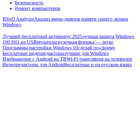
Безопасность
Ремонт компьютеров
BSoD Analyzer
Анализ мини-дампов памяти синего экрана
Windows
Лучший бесплатный антивирус 2025
лучшая защита Windows
100 ISO на USB
мультизагрузочная флешка — легко
Программы настройки Windows 10
сделай по-своему
Бесплатные видеоредакторы
лучшие для Windows
Изображение с Android на ТВ
Wi-Fi трансляция на телевизор
Видеоредакторы для Android
бесплатные и на русском языке