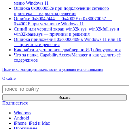
меню Windows 11
Ошибка 0x0000052e при подключении сетевого
принтера — варианты решения
Ошибки 0x80042444 — 0x4002F и 0x80070057 —
0x4002F при установке Windows 11
Синий или чёрный экран win32k.sys, win32kfull.sys и
win32kbase.sys — причины и решения
Ошибка приложения 0xc0000409 в Windows 11 или 10
— причины и решения
Как найти и установить драйвер по ИД оборудования
Что за папка CapabilityAccessManager и как удалить её
содержимое
Политика конфиденциальности и условия использования
О сайте
Искать
Подписаться
Windows
Android
iPhone, iPad и Mac
Программы