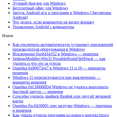
Лучший браузер для Windows
Бесплатный офис для Windows
Запуск Android игр и программ в Windows (Эмуляторы
Android)
Что делать, если компьютер не видит флешку
Управление Android с компьютера
Новое
Как отключить автоматическую установку приложений
производителя оборудования в Windows
Исключение 0xe0434352 в Windows — решения
SettingsModifier:Win32 PossibleHostsFileHijack — как
удалить и что это за угроза
Ошибка 0x80072ee7 в Windows 11 и 10 — варианты
решения
Windows 11 перезагружается при выключении —
варианты решения
Ошибка 0xC00000D4 Windows не удалось выполнить
быстрый запуск — решения
Способы удалить драйвер Realtek или другой звуковой
карты
Ошибка 0xc0430001 при загрузке Windows — причины
и решения
Как убрать пункты программ из нового контекстного