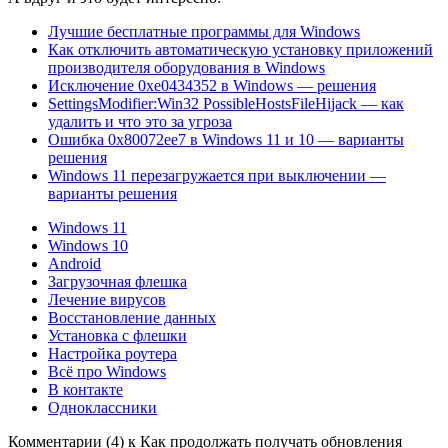
Лучшие бесплатные программы для Windows
Как отключить автоматическую установку приложений
производителя оборудования в Windows
Исключение 0xe0434352 в Windows — решения
SettingsModifier:Win32 PossibleHostsFileHijack — как
удалить и что это за угроза
Ошибка 0x80072ee7 в Windows 11 и 10 — варианты
решения
Windows 11 перезагружается при выключении —
варианты решения
Windows 11
Windows 10
Android
Загрузочная флешка
Лечение вирусов
Восстановление данных
Установка с флешки
Настройка роутера
Всё про Windows
В контакте
Одноклассники
Комментарии (4) к Как продолжать получать обновления