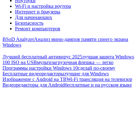
Ноутбуки
Wi-Fi и настройка роутера
Интернет и браузеры
Для начинающих
Безопасность
Ремонт компьютеров
BSoD Analyzer
Анализ мини-дампов памяти синего экрана
Windows
Лучший бесплатный антивирус 2025
лучшая защита Windows
100 ISO на USB
мультизагрузочная флешка — легко
Программы настройки Windows 10
сделай по-своему
Бесплатные видеоредакторы
лучшие для Windows
Изображение с Android на ТВ
Wi-Fi трансляция на телевизор
Видеоредакторы для Android
бесплатные и на русском языке