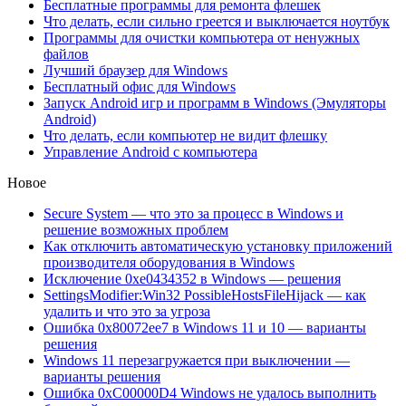
Бесплатные программы для ремонта флешек
Что делать, если сильно греется и выключается ноутбук
Программы для очистки компьютера от ненужных
файлов
Лучший браузер для Windows
Бесплатный офис для Windows
Запуск Android игр и программ в Windows (Эмуляторы
Android)
Что делать, если компьютер не видит флешку
Управление Android с компьютера
Новое
Secure System — что это за процесс в Windows и
решение возможных проблем
Как отключить автоматическую установку приложений
производителя оборудования в Windows
Исключение 0xe0434352 в Windows — решения
SettingsModifier:Win32 PossibleHostsFileHijack — как
удалить и что это за угроза
Ошибка 0x80072ee7 в Windows 11 и 10 — варианты
решения
Windows 11 перезагружается при выключении —
варианты решения
Ошибка 0xC00000D4 Windows не удалось выполнить