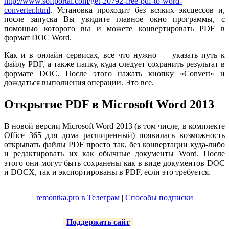
http://www.softportal.com/get-20792-free-pdf-to-word-
converter.html
. Установка проходит без всяких эксцессов и,
после запуска Вы увидите главное окно программы, с
помощью которого вы и можете конвертировать PDF в
формат DOC Word.
Как и в онлайн сервисах, все что нужно — указать путь к
файлу PDF, а также папку, куда следует сохранить результат в
формате DOC. После этого нажать кнопку «Convert» и
дождаться выполнения операции. Это все.
Открытие PDF в Microsoft Word 2013
В новой версии Microsoft Word 2013 (в том числе, в комплекте
Office 365 для дома расширенный) появилась возможность
открывать файлы PDF просто так, без конвертации куда-либо
и редактировать их как обычные документы Word. После
этого они могут быть сохранены как в виде документов DOC
и DOCX, так и экспортированы в PDF, если это требуется.
remontka.pro в Телеграм
|
Способы подписки
Поддержать сайт