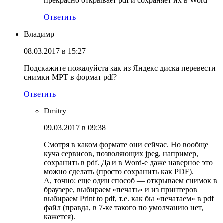
прекрасно открывает pdf и сохраняет их в Word
Ответить
Владимр
08.03.2017 в 15:27
Подскажите пожалуйста как из Яндекс диска перевести
снимки МРТ в формат pdf?
Ответить
Dmitry
09.03.2017 в 09:38
Смотря в каком формате они сейчас. Но вообще
куча сервисов, позволяющих jpeg, например,
сохранить в pdf. Да и в Word-е даже наверное это
можно сделать (просто сохранить как PDF).
А, точно: еще один способ — открываем снимок в
браузере, выбираем «печать» и из принтеров
выбираем Print to pdf, т.е. как бы «печатаем» в pdf
файл (правда, в 7-ке такого по умолчанию нет,
кажется).