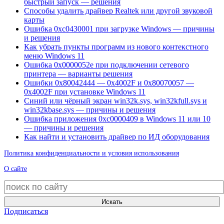
быстрый запуск — решения
Способы удалить драйвер Realtek или другой звуковой
карты
Ошибка 0xc0430001 при загрузке Windows — причины
и решения
Как убрать пункты программ из нового контекстного
меню Windows 11
Ошибка 0x0000052e при подключении сетевого
принтера — варианты решения
Ошибки 0x80042444 — 0x4002F и 0x80070057 —
0x4002F при установке Windows 11
Синий или чёрный экран win32k.sys, win32kfull.sys и
win32kbase.sys — причины и решения
Ошибка приложения 0xc0000409 в Windows 11 или 10
— причины и решения
Как найти и установить драйвер по ИД оборудования
Политика конфиденциальности и условия использования
О сайте
Искать
Подписаться