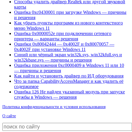
Способы удалить драйвер Realtek или другой звуковой
карты
Ошибка 0xc0430001 при загрузке Windows — причины
и решения
Как убрать пункты программ из нового контекстного
меню Windows 11
Ошибка 0x0000052e при подключении сетевого
принтера — варианты решения
Ошибки 0x80042444 — 0x4002F и 0x80070057 —
0x4002F при установке Windows 11
Синий или чёрный экран win32k.sys, win32kfull.sys и
win32kbase.sys — причины и решения
Ошибка приложения 0xc0000409 в Windows 11 или 10
— причины и решения
Как найти и установить драйвер по ИД оборудования
Что за папка CapabilityAccessManager и как удалить её
содержимое
Ошибка 126 Не найден указанный модуль при запуске
службы в Windows — решения
Политика конфиденциальности и условия использования
О сайте