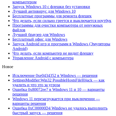
компьютером
Запуск Windows 10 с флешки без установки
Лучший антивирус для Windows 10
Бесплатные программы для ремонта флешек
Что делать, если сильно греется и выключается ноутбук
Программы для очистки компьютера от ненужных
файлов
Лучший браузер для Windows
Бесплатный офис для Windows
Запуск Android игр и программ в Windows (Эмуляторы
Android)
Что делать, если компьютер не видит флешку
Управление Android с компьютера
Новое
Исключение 0xe0434352 в Windows — решения
SettingsModifier:Win32 PossibleHostsFileHijack — как
удалить и что это за угроза
Ошибка 0x80072ee7 в Windows 11 и 10 — варианты
решения
Windows 11 перезагружается при выключении —
варианты решения
Ошибка 0xC00000D4 Windows не удалось выполнить
быстрый запуск — решения