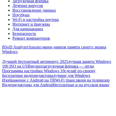
Загрузочная флешка
Лечение вирусов
Восстановление данных
Ноутбуки
Wi-Fi и настройка роутера
Интернет и браузеры
Для начинающих
Безопасность
Ремонт компьютеров
BSoD Analyzer
Анализ мини-дампов памяти синего экрана
Windows
Лучший бесплатный антивирус 2025
лучшая защита Windows
100 ISO на USB
мультизагрузочная флешка — легко
Программы настройки Windows 10
сделай по-своему
Бесплатные видеоредакторы
лучшие для Windows
Изображение с Android на ТВ
Wi-Fi трансляция на телевизор
Видеоредакторы для Android
бесплатные и на русском языке