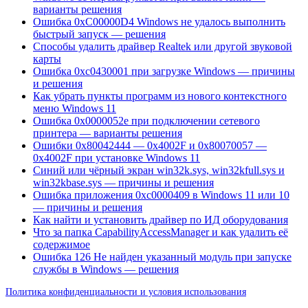
варианты решения
Ошибка 0xC00000D4 Windows не удалось выполнить
быстрый запуск — решения
Способы удалить драйвер Realtek или другой звуковой
карты
Ошибка 0xc0430001 при загрузке Windows — причины
и решения
Как убрать пункты программ из нового контекстного
меню Windows 11
Ошибка 0x0000052e при подключении сетевого
принтера — варианты решения
Ошибки 0x80042444 — 0x4002F и 0x80070057 —
0x4002F при установке Windows 11
Синий или чёрный экран win32k.sys, win32kfull.sys и
win32kbase.sys — причины и решения
Ошибка приложения 0xc0000409 в Windows 11 или 10
— причины и решения
Как найти и установить драйвер по ИД оборудования
Что за папка CapabilityAccessManager и как удалить её
содержимое
Ошибка 126 Не найден указанный модуль при запуске
службы в Windows — решения
Политика конфиденциальности и условия использования