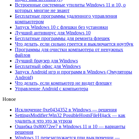
Встроенные системные утилиты Windows 11 и 10, о
которых многие не знают
Бесплатные программы удаленного управления
компьютером
Запуск Windows 10 с флешки без установки
Лучший антивирус для Windows 10
Бесплатные программы для ремонта флешек
Что делать, если сильно греется и выключается ноутбук
Программы для очистки компьютера от ненужных
файлов
Лучший браузер для Windows
Бесплатный офис для Windows
Запуск Android игр и программ в Windows (Эмуляторы
Android)
Что делать, если компьютер не видит флешку
Управление Android с компьютера
Новое
Исключение 0xe0434352 в Windows — решения
SettingsModifier:Win32 PossibleHostsFileHijack — как
удалить и что это за угроза
Ошибка 0x80072ee7 в Windows 11 и 10 — варианты
решения
Windows 11 перезагружается при выключении —