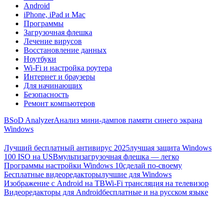
Android
iPhone, iPad и Mac
Программы
Загрузочная флешка
Лечение вирусов
Восстановление данных
Ноутбуки
Wi-Fi и настройка роутера
Интернет и браузеры
Для начинающих
Безопасность
Ремонт компьютеров
BSoD Analyzer
Анализ мини-дампов памяти синего экрана
Windows
Лучший бесплатный антивирус 2025
лучшая защита Windows
100 ISO на USB
мультизагрузочная флешка — легко
Программы настройки Windows 10
сделай по-своему
Бесплатные видеоредакторы
лучшие для Windows
Изображение с Android на ТВ
Wi-Fi трансляция на телевизор
Видеоредакторы для Android
бесплатные и на русском языке