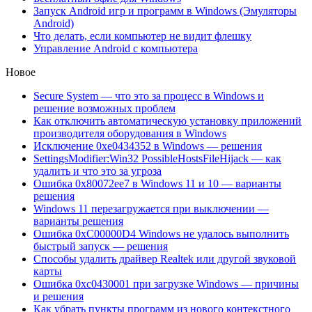
Запуск Android игр и программ в Windows (Эмуляторы
Android)
Что делать, если компьютер не видит флешку
Управление Android с компьютера
Новое
Secure System — что это за процесс в Windows и
решение возможных проблем
Как отключить автоматическую установку приложений
производителя оборудования в Windows
Исключение 0xe0434352 в Windows — решения
SettingsModifier:Win32 PossibleHostsFileHijack — как
удалить и что это за угроза
Ошибка 0x80072ee7 в Windows 11 и 10 — варианты
решения
Windows 11 перезагружается при выключении —
варианты решения
Ошибка 0xC00000D4 Windows не удалось выполнить
быстрый запуск — решения
Способы удалить драйвер Realtek или другой звуковой
карты
Ошибка 0xc0430001 при загрузке Windows — причины
и решения
Как убрать пункты программ из нового контекстного