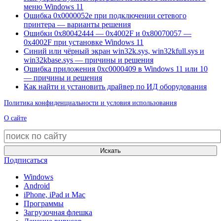
меню Windows 11
Ошибка 0x0000052e при подключении сетевого
принтера — варианты решения
Ошибки 0x80042444 — 0x4002F и 0x80070057 —
0x4002F при установке Windows 11
Синий или чёрный экран win32k.sys, win32kfull.sys и
win32kbase.sys — причины и решения
Ошибка приложения 0xc0000409 в Windows 11 или 10
— причины и решения
Как найти и установить драйвер по ИД оборудования
Политика конфиденциальности и условия использования
О сайте
Искать
Подписаться
Windows
Android
iPhone, iPad и Mac
Программы
Загрузочная флешка