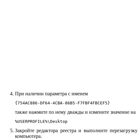
При наличии параметра с именем
{754AC886-DF64-4CBA-86B5-F7FBF4FBCEF5}
также нажмите по нему дважды и измените значение на
%USERPROFILE%\Desktop
Закройте редактора реестра и выполните перезагрузку
компьютера.