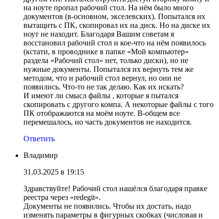
на ноуте пропал рабочий стол. На нём было много
документов (в-основном, экселевских). Попытался их
вытащить с ПК, скопировал их на диск. Но на диске их
ноут не находит. Благодаря Вашим советам я
восстановил рабочий стол и кое-что на нём появилось
(кстати, в проводнике в папке «Мой компьютер»
раздела «Рабочий стол» нет, только диски), но не
нужные документы. Попытался их вернуть тем же
методом, что и рабочий стол вернул, но они не
появились. Что-то не так делаю. Как их искать?
И имеют ли смысл файлы , которые я пытался
скопировать с другого компа. А некоторые файлы с того
ПК отображаются на моём ноуте. В-общем все
перемешалось, но часть документов не находится.
Ответить
Владимир
31.03.2025 в 19:15
Здравствуйте! Рабочий стол нашёлся благодаря правке
реестра через «redegit».
Документы не появились. Чтобы их достать, надо
изменять параметры в фигурных скобках (числовая и