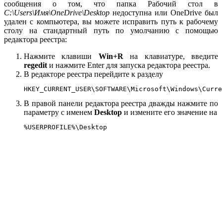
сообщения о том, что папка Рабочий стол в
C:\Users\Имя\OneDrive\Desktop
недоступна или OneDrive был
удален с компьютера, вы можете исправить путь к рабочему
столу на стандартный путь по умолчанию с помощью
редактора реестра:
Нажмите клавиши
Win+R
на клавиатуре, введите
regedit
и нажмите Enter для запуска редактора реестра.
В редакторе реестра перейдите к разделу
HKEY_CURRENT_USER\SOFTWARE\Microsoft\Windows\Curre
В правой панели редактора реестра дважды нажмите по
параметру с именем
Desktop
и измените его значение на
%USERPROFILE%\Desktop