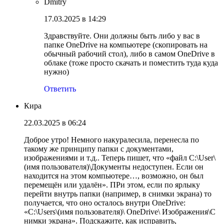
Dmitry
17.03.2025 в 14:29
Здравствуйте. Они должны быть либо у вас в
папке OneDrive на компьютере (скопировать на
обычный рабочий стол), либо в самом OneDrive в
облаке (тоже просто скачать и поместить туда куда
нужно)
Ответить
Кира
22.03.2025 в 06:24
Доброе утро! Немного накуралесила, перенесла по
такому же принципу папки с документами,
изображениями и т.д.. Теперь пишет, что «файл C:\User\
(имя пользователя)\Документы недоступен. Если он
находится на этом компьютере…, возможно, он был
перемещён или удалён». ПРи этом, если по ярлыку
перейти внутрь папки (например, в снимки экрана) то
получается, что оно осталось внутри OneDrive:
«C:\Users\(имя пользователя)\ OneDrive\ Изображения\С
нимки экрана». Подскажите, как исправить,