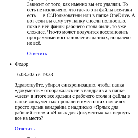
Зависит от того, как именно вы его удаляли. То
есть не исключено, что где-то эти файлы все-таки
есть — в C:\Пользователи или в папке OneDrive. А
вот если вы саму эту папку снесли полностью,
пока в ней файлы рабочего стола были, то уже
сложнее. Что-то может получится восстановить
программами восстановления данных, но далеко
не всё.
Ответить
Федор
16.03.2025 в 19:33
Здравствуйте, убирал синхронизацию, чтобы папка
«документы» отображалась не в вандрайв а в папке
«users» в итоге все ярлыки с рабочего стола и файлы в
папке «документы» пропали и вместо них появился
просто ярлык вандрайва с надписью «Ярлык для
рабочий стол» и «Ярлык для Документы» как вернуть
все на место?
Ответить