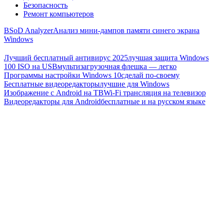
Безопасность
Ремонт компьютеров
BSoD Analyzer
Анализ мини-дампов памяти синего экрана
Windows
Лучший бесплатный антивирус 2025
лучшая защита Windows
100 ISO на USB
мультизагрузочная флешка — легко
Программы настройки Windows 10
сделай по-своему
Бесплатные видеоредакторы
лучшие для Windows
Изображение с Android на ТВ
Wi-Fi трансляция на телевизор
Видеоредакторы для Android
бесплатные и на русском языке