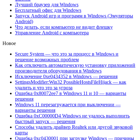
Лучший браузер для Windows
Бесплатный офис для Windows
Запуск Android игр и программ в Windows (Эмуляторы
Android)
Что делать, если компьютер не видит флешку
Управление Android с компьютера
Новое
Secure System — что это за процесс в Windows и
решение возможных проблем
Как отключить автоматическую установку приложений
производителя оборудования в Windows
Исключение 0xe0434352 в Windows — решения
SettingsModifier:Win32 PossibleHostsFileHijack — как
удалить и что это за угроза
Ошибка 0x80072ee7 в Windows 11 и 10 — варианты
решения
Windows 11 перезагружается при выключении —
варианты решения
Ошибка 0xC00000D4 Windows не удалось выполнить
быстрый запуск — решения
Способы удалить драйвер Realtek или другой звуковой
карты
Ошибка 0xc0430001 при загрузке Windows — причины