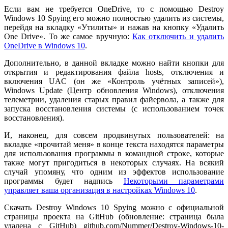
Если вам не требуется OneDrive, то с помощью Destroy
Windows 10 Spying его можно полностью удалить из системы,
перейдя на вкладку «Утилиты» и нажав на кнопку «Удалить
One Drive». То же самое вручную:
Как отключить и удалить
OneDrive в Windows 10
.
Дополнительно, в данной вкладке можно найти кнопки для
открытия и редактирования файла hosts, отключения и
включения UAC (он же «Контроль учётных записей»),
Windows Update (Центр обновления Windows), отключения
телеметрии, удаления старых правил файервола, а также для
запуска восстановления системы (с использованием точек
восстановления).
И, наконец, для совсем продвинутых пользователей: на
вкладке «прочитай меня» в конце текста находятся параметры
для использования программы в командной строке, которые
также могут пригодиться в некоторых случаях. На всякий
случай упомяну, что одним из эффектов использование
программы будет надпись
Некоторыми параметрами
управляет ваша организация в настройках Windows 10
.
Скачать Destroy Windows 10 Spying можно с официальной
страницы проекта на GitHub (обновление: страница была
удалена с GitHub) github.com/Nummer/Destroy-Windows-10-