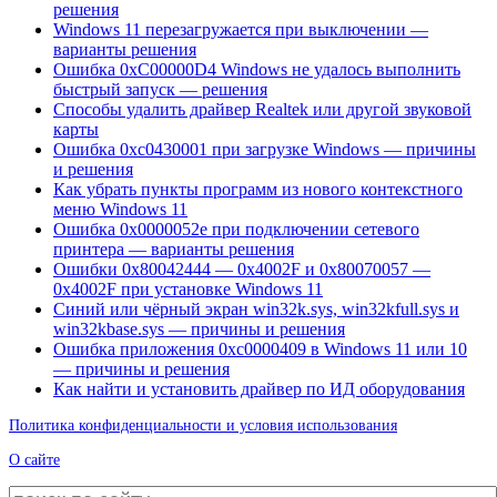
решения
Windows 11 перезагружается при выключении —
варианты решения
Ошибка 0xC00000D4 Windows не удалось выполнить
быстрый запуск — решения
Способы удалить драйвер Realtek или другой звуковой
карты
Ошибка 0xc0430001 при загрузке Windows — причины
и решения
Как убрать пункты программ из нового контекстного
меню Windows 11
Ошибка 0x0000052e при подключении сетевого
принтера — варианты решения
Ошибки 0x80042444 — 0x4002F и 0x80070057 —
0x4002F при установке Windows 11
Синий или чёрный экран win32k.sys, win32kfull.sys и
win32kbase.sys — причины и решения
Ошибка приложения 0xc0000409 в Windows 11 или 10
— причины и решения
Как найти и установить драйвер по ИД оборудования
Политика конфиденциальности и условия использования
О сайте