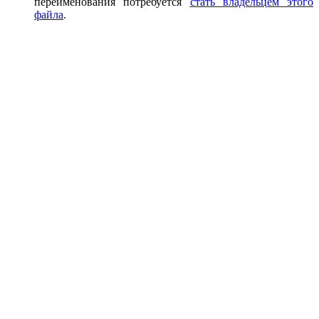
переименования потребуется
стать владельцем этого
файла
.