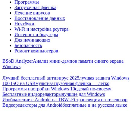
Программы
Загрузочная флешка
Лечение вирусов
Восстановление данных
Ноутбуки
Wi-Fi и настройка роутера
Интернет и браузеры
Для начинающих
Безопасность
Ремонт компьютеров
BSoD Analyzer
Анализ мини-дампов памяти синего экрана
Windows
Лучший бесплатный антивирус 2025
лучшая защита Windows
100 ISO на USB
мультизагрузочная флешка — легко
Программы настройки Windows 10
сделай по-своему
Бесплатные видеоредакторы
лучшие для Windows
Изображение с Android на ТВ
Wi-Fi трансляция на телевизор
Видеоредакторы для Android
бесплатные и на русском языке