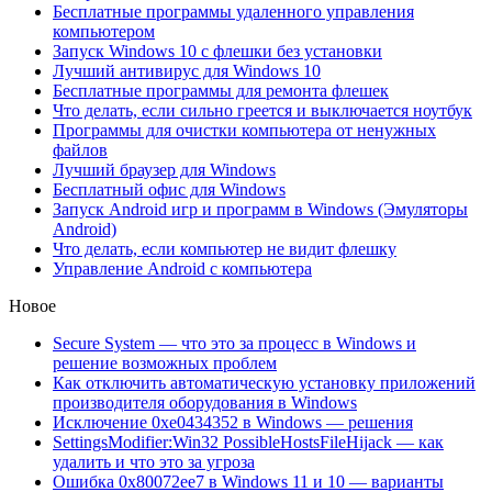
Бесплатные программы удаленного управления
компьютером
Запуск Windows 10 с флешки без установки
Лучший антивирус для Windows 10
Бесплатные программы для ремонта флешек
Что делать, если сильно греется и выключается ноутбук
Программы для очистки компьютера от ненужных
файлов
Лучший браузер для Windows
Бесплатный офис для Windows
Запуск Android игр и программ в Windows (Эмуляторы
Android)
Что делать, если компьютер не видит флешку
Управление Android с компьютера
Новое
Secure System — что это за процесс в Windows и
решение возможных проблем
Как отключить автоматическую установку приложений
производителя оборудования в Windows
Исключение 0xe0434352 в Windows — решения
SettingsModifier:Win32 PossibleHostsFileHijack — как
удалить и что это за угроза
Ошибка 0x80072ee7 в Windows 11 и 10 — варианты