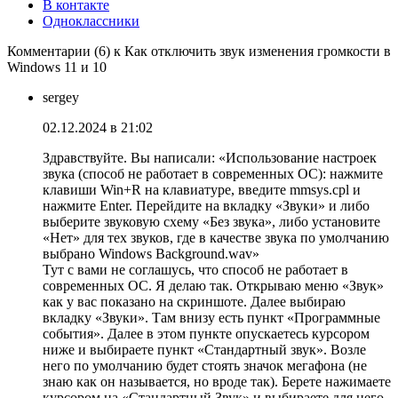
В контакте
Одноклассники
Комментарии (6) к Как отключить звук изменения громкости в
Windows 11 и 10
sergey
02.12.2024 в 21:02
Здравствуйте. Вы написали: «Использование настроек
звука (способ не работает в современных ОС): нажмите
клавиши Win+R на клавиатуре, введите mmsys.cpl и
нажмите Enter. Перейдите на вкладку «Звуки» и либо
выберите звуковую схему «Без звука», либо установите
«Нет» для тех звуков, где в качестве звука по умолчанию
выбрано Windows Background.wav»
Тут с вами не соглашусь, что способ не работает в
современных ОС. Я делаю так. Открываю меню «Звук»
как у вас показано на скриншоте. Далее выбираю
вкладку «Звуки». Там внизу есть пункт «Программные
события». Далее в этом пункте опускаетесь курсором
ниже и выбираете пункт «Стандартный звук». Возле
него по умолчанию будет стоять значок мегафона (не
знаю как он называется, но вроде так). Берете нажимаете
курсором на «Стандартный Звук» и выбираете для него