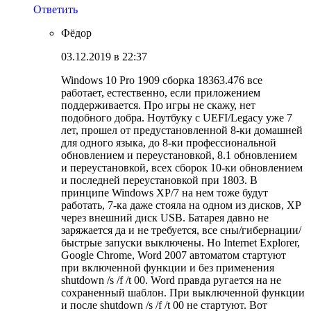
Ответить
Фёдор
03.12.2019 в 22:37
Windows 10 Pro 1909 сборка 18363.476 все
работает, естественно, если приложением
поддерживается. Про игры не скажу, нет
подобного добра. Ноутбуку с UEFI/Legacy уже 7
лет, прошел от предустановленной 8-ки домашней
для одного языка, до 8-ки профессиональной
обновлением и переустановкой, 8.1 обновлением
и переустановкой, всех сборок 10-ки обновлением
и последней переустановкой при 1803. В
принципе Windows XP/7 на нем тоже будут
работать, 7-ка даже стояла на одном из дисков, ХР
через внешний диск USB. Батарея давно не
заряжается да и не требуется, все сны/гибернации/
быстрые запуски выключены. Но Internet Explorer,
Google Chrome, Word 2007 автоматом стартуют
при включенной функции и без применения
shutdown /s /f /t 00. Word правда ругается на не
сохраненный шаблон. При выключенной функции
и после shutdown /s /f /t 00 не стартуют. Вот