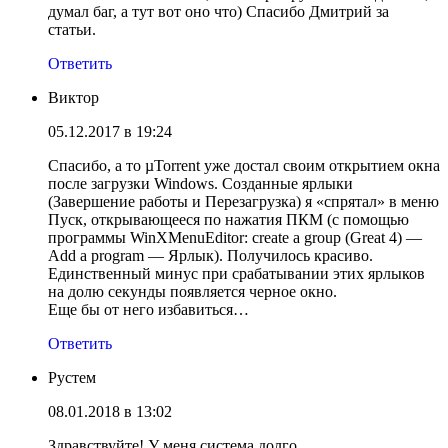
думал баг, а тут вот оно что) Спасибо Дмитрий за
статьи.
Ответить
Виктор
05.12.2017 в 19:24
Спасибо, а то µTorrent уже достал своим открытием окна
после загрузки Windows. Созданные ярлыки
(Завершение работы и Перезагрузка) я «спрятал» в меню
Пуск, открывающееся по нажатия ПКМ (с помощью
программы WinXMenuEditor: create a group (Great 4) —
Add a program — Ярлык). Получилось красиво.
Единственный минус при срабатывании этих ярлыков
на долю секунды появляется черное окно.
Еще бы от него избавиться…
Ответить
Рустем
08.01.2018 в 13:02
Здравствуйте! У меня система долго