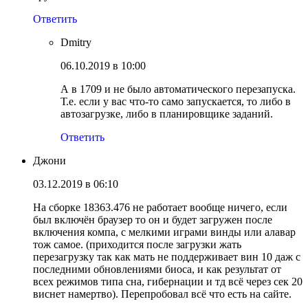
Ответить
Dmitry
06.10.2019 в 10:00
А в 1709 и не было автоматического перезапуска.
Т.е. если у вас что-то само запускается, то либо в
автозагрузке, либо в планировщике заданий.
Ответить
Джони
03.12.2019 в 06:10
На сборке 18363.476 не работает вообще ничего, если
был включён браузер то он и будет загружен после
включения компа, с мелкими играми винды или алавар
тож самое. (приходится после загрузки жать
перезагрузку так как мать не поддерживает вин 10 даж с
последними обновлениями биоса, и как результат от
всех режимов типа сна, гибернации и тд всё через сек 20
виснет намертво). Перепробовал всё что есть на сайте.