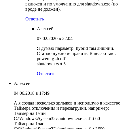
включен и по умолчанию для shutdown.exe (но
вроде не должен).
Ответить
Алексей
07.02.2020 в 22:04
Я думаю параметр -hybrid там лишний.
Статью нужно исправить. Я делаю так :
powercfg -h off
shutdown /s /t 5
Ответить
Алексей
04.06.2018 в 17:49
А я создал несколько ярлыков и использую в качестве
Таймера отключения и перезагрузки, например:
Таймер на 1мин
C:\Windows\System32\shutdown.exe -s -f -t 60
Таймер на 1час
C:\Windows\System32\shutdown.exe -s -f -t 3600