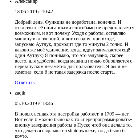
Александр
18.06.2019 в 10:42
Добрый день. Функция не доработана, конечно. И
отключить её описанными способами не представляется
возможным, и вот почему. Уходя с работы, оставляю
машину включенной, и вот сегодня, при входе,
запускаю Аутлук, проходит где-то минуты 2 точно. И
каково же моё удивление, когда вдруг запускается ещё
один Аутлук) Я понимаю, что это задумано, скорее
всего, для удобства, когда машина ночью обновляется с
перезапуском незаметно для пользователя. Я бы и не
заметил, если б не такая задержка после старта.
Ответить
zaqik
05.10.2019 в 18:46
В новых вендах эта настройка работает, в 1709 — нет.
Вот если б можно было как-то «перепрограммировать»
кнопку завершения работы в Пуске чтоб она делала то,
что делается с ярлыка на shutdown.exe, тогда было б
круто.