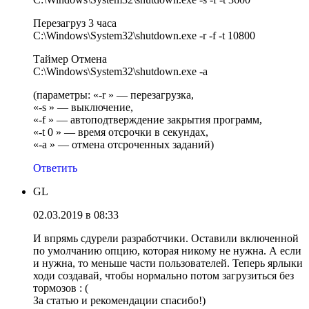
Перезагруз 3 часа
C:\Windows\System32\shutdown.exe -r -f -t 10800
Таймер Отмена
C:\Windows\System32\shutdown.exe -a
(параметры: «-r » — перезагрузка,
«-s » — выключение,
«-f » — автоподтверждение закрытия программ,
«-t 0 » — время отсрочки в секундах,
«-a » — отмена отсроченных заданий)
Ответить
GL
02.03.2019 в 08:33
И впрямь сдурели разработчики. Оставили включенной
по умолчанию опцию, которая никому не нужна. А если
и нужна, то меньше части пользователей. Теперь ярлыки
ходи создавай, чтобы нормально потом загрузиться без
тормозов : (
За статью и рекомендации спасибо!)