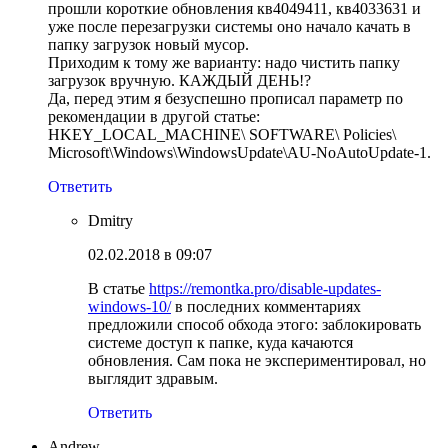
прошли короткие обновления кв4049411, кв4033631 и
уже после перезагрузки системы оно начало качать в
папку загрузок новый мусор.
Приходим к тому же варианту: надо чистить папку
загрузок вручную. КАЖДЫЙ ДЕНЬ!?
Да, перед этим я безуспешно прописал параметр по
рекомендации в другой статье:
HKEY_LOCAL_MACHINE\ SOFTWARE\ Policies\
Microsoft\Windows\WindowsUpdate\AU-NoAutoUpdate-1.
Ответить
Dmitry
02.02.2018 в 09:07
В статье
https://remontka.pro/disable-updates-
windows-10/
в последних комментариях
предложили способ обхода этого: заблокировать
системе доступ к папке, куда качаются
обновления. Сам пока не экспериментировал, но
выглядит здравым.
Ответить
Andrew