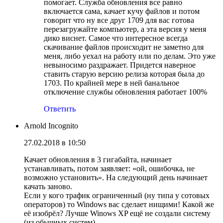
помогает. Служба обновления все равно
включается сама, качает кучу файлов и потом
говорит что ну все друг 1709 для вас готова
перезагружайте компьютер, а эта версия у меня
дико виснет. Самое что интересное всегда
скачивание файлов происходит не заметно для
меня, либо уехал на работу или по делам. Это уже
невыносимо раздражает. Придется наверное
ставить старую версию релиза которая была до
1703. По крайней мере в ней банальное
отключение службы обновления работает 100%
Ответить
Arnold Incognito
27.02.2018 в 10:50
Качает обновления в 3 гигабайта, начинает
устанавливать, потом заявляет: «ой, ошибочка, не
возможно установить». На следующий день начинает
качать заново.
Если у кого трафик ограниченный (ну типа у сотовых
операторов) то Windows вас сделает нищими! Какой же
её изобрёл? Лучше Winows XP ещё не создали систему
(из обычных систем).