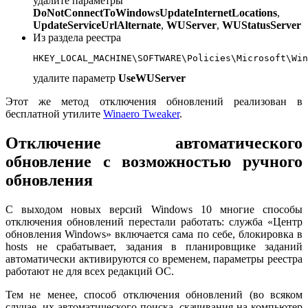
удалите параметры
DoNotConnectToWindowsUpdateInternetLocations
,
UpdateServiceUrlAlternate
,
WUServer
,
WUStatusServer
Из раздела реестра
HKEY_LOCAL_MACHINE\SOFTWARE\Policies\Microsoft\Win
удалите параметр
UseWUServer
Этот же метод отключения обновлений реализован в
бесплатной утилите
Winaero Tweaker
.
Отключение автоматического
обновление с возможностью ручного
обновления
С выходом новых версий Windows 10 многие способы
отключения обновлений перестали работать: служба «Центр
обновления Windows» включается сама по себе, блокировка в
hosts не срабатывает, задания в планировщике заданий
автоматически активируются со временем, параметры реестра
работают не для всех редакций ОС.
Тем не менее, способ отключения обновлений (во всяком
случае, их автоматического поиска, скачивания на компьютер