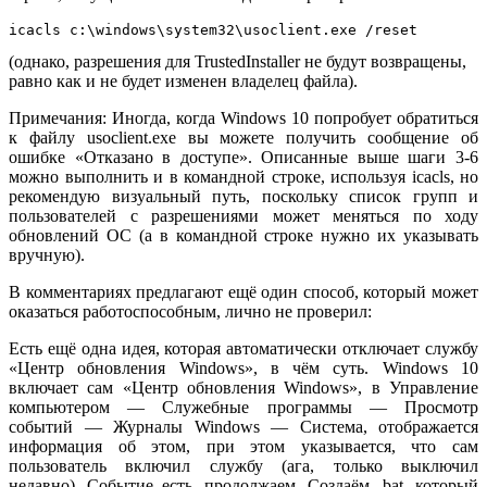
icacls c:\windows\system32\usoclient.exe /reset
(однако, разрешения для TrustedInstaller не будут возвращены,
равно как и не будет изменен владелец файла).
Примечания: Иногда, когда Windows 10 попробует обратиться
к файлу usoclient.exe вы можете получить сообщение об
ошибке «Отказано в доступе». Описанные выше шаги 3-6
можно выполнить и в командной строке, используя icacls, но
рекомендую визуальный путь, поскольку список групп и
пользователей с разрешениями может меняться по ходу
обновлений ОС (а в командной строке нужно их указывать
вручную).
В комментариях предлагают ещё один способ, который может
оказаться работоспособным, лично не проверил:
Есть ещё одна идея, которая автоматически отключает службу
«Центр обновления Windows», в чём суть. Windows 10
включает сам «Центр обновления Windows», в Управление
компьютером — Служебные программы — Просмотр
событий — Журналы Windows — Система, отображается
информация об этом, при этом указывается, что сам
пользователь включил службу (ага, только выключил
недавно). Событие есть, продолжаем. Создаём .bat, который