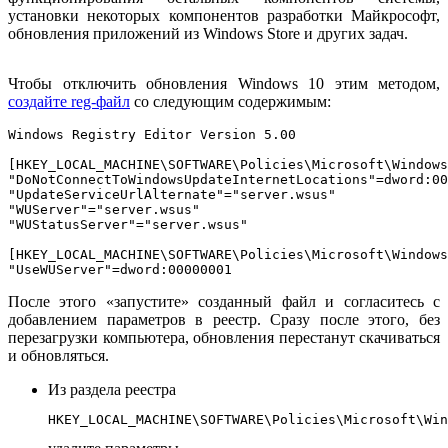
установки некоторых компонентов разработки Майкрософт,
обновления приложений из Windows Store и других задач.
Чтобы отключить обновления Windows 10 этим методом,
создайте reg-файл
со следующим содержимым:
Windows Registry Editor Version 5.00

[HKEY_LOCAL_MACHINE\SOFTWARE\Policies\Microsoft\Windows
"DoNotConnectToWindowsUpdateInternetLocations"=dword:00
"UpdateServiceUrlAlternate"="server.wsus"

"WUServer"="server.wsus"

"WUStatusServer"="server.wsus"

[HKEY_LOCAL_MACHINE\SOFTWARE\Policies\Microsoft\Windows
"UseWUServer"=dword:00000001
После этого «запустите» созданный файл и согласитесь с
добавлением параметров в реестр. Сразу после этого, без
перезагрузки компьютера, обновления перестанут скачиваться
и обновляться.
Из раздела реестра
HKEY_LOCAL_MACHINE\SOFTWARE\Policies\Microsoft\Win