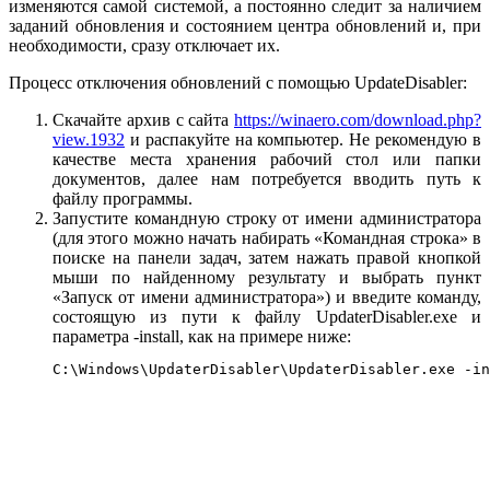
изменяются самой системой, а постоянно следит за наличием
заданий обновления и состоянием центра обновлений и, при
необходимости, сразу отключает их.
Процесс отключения обновлений с помощью UpdateDisabler:
Скачайте архив с сайта
https://winaero.com/download.php?
view.1932
и распакуйте на компьютер. Не рекомендую в
качестве места хранения рабочий стол или папки
документов, далее нам потребуется вводить путь к
файлу программы.
Запустите командную строку от имени администратора
(для этого можно начать набирать «Командная строка» в
поиске на панели задач, затем нажать правой кнопкой
мыши по найденному результату и выбрать пункт
«Запуск от имени администратора») и введите команду,
состоящую из пути к файлу UpdaterDisabler.exe и
параметра -install, как на примере ниже:
C:\Windows\UpdaterDisabler\UpdaterDisabler.exe -in