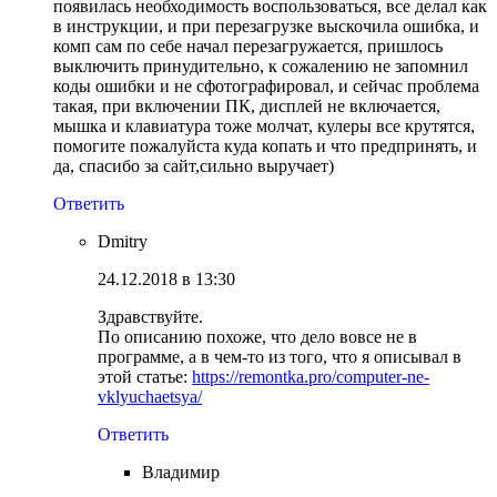
появилась необходимость воспользоваться, все делал как
в инструкции, и при перезагрузке выскочила ошибка, и
комп сам по себе начал перезагружается, пришлось
выключить принудительно, к сожалению не запомнил
коды ошибки и не сфотографировал, и сейчас проблема
такая, при включении ПК, дисплей не включается,
мышка и клавиатура тоже молчат, кулеры все крутятся,
помогите пожалуйста куда копать и что предпринять, и
да, спасибо за сайт,сильно выручает)
Ответить
Dmitry
24.12.2018 в 13:30
Здравствуйте.
По описанию похоже, что дело вовсе не в
программе, а в чем-то из того, что я описывал в
этой статье:
https://remontka.pro/computer-ne-
vklyuchaetsya/
Ответить
Владимир