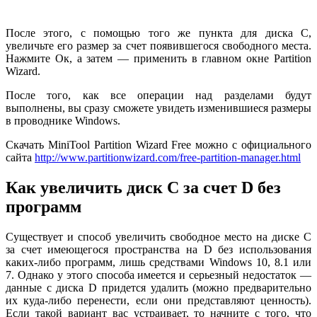
После этого, с помощью того же пункта для диска C,
увеличьте его размер за счет появившегося свободного места.
Нажмите Ок, а затем — применить в главном окне Partition
Wizard.
После того, как все операции над разделами будут
выполнены, вы сразу сможете увидеть изменившиеся размеры
в проводнике Windows.
Скачать MiniTool Partition Wizard Free можно с официального
сайта
http://www.partitionwizard.com/free-partition-manager.html
Как увеличить диск C за счет D без
программ
Существует и способ увеличить свободное место на диске C
за счет имеющегося пространства на D без использования
каких-либо программ, лишь средствами Windows 10, 8.1 или
7. Однако у этого способа имеется и серьезный недостаток —
данные с диска D придется удалить (можно предварительно
их куда-либо перенести, если они представляют ценность).
Если такой вариант вас устраивает, то начните с того, что