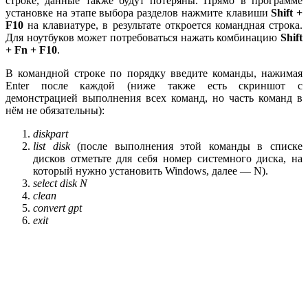
строке, данные также будут потеряны. Прямо в программе
установке на этапе выбора разделов нажмите клавиши
Shift +
F10
на клавиатуре, в результате откроется командная строка.
Для ноутбуков может потребоваться нажать комбинацию
Shift
+ Fn + F10
.
В командной строке по порядку введите команды, нажимая
Enter после каждой (ниже также есть скриншот с
демонстрацией выполнения всех команд, но часть команд в
нём не обязательны):
diskpart
list disk
(после выполнения этой команды в списке
дисков отметьте для себя номер системного диска, на
который нужно установить Windows, далее — N).
select disk N
clean
convert gpt
exit