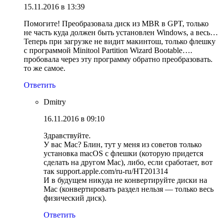
15.11.2016 в 13:39
Помогите! Преобразовала диск из MBR в GPT, только
не часть куда должен быть установлен Windows, а весь…
Теперь при загрузке не видит макинтош, только флешку
с программой Minitool Partition Wizard Bootable….
пробовала через эту программу обратно преобразовать.
то же самое.
Ответить
Dmitry
16.11.2016 в 09:10
Здравствуйте.
У вас Mac? Блин, тут у меня из советов только
установка macOS с флешки (которую придется
сделать на другом Mac), либо, если сработает, вот
так support.apple.com/ru-ru/HT201314
И в будущем никуда не конвертируйте диски на
Mac (конвертировать раздел нельзя — только весь
физический диск).
Ответить