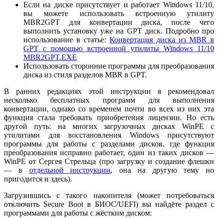
Если на диске присутствует и работает Windows 11/10,
вы можете использовать встроенную утилиту
MBR2GPT для конвертации диска, после чего
выполнить установку уже на GPT диск. Подробно про
использование в статье:
Конвертация диска из MBR в
GPT с помощью встроенной утилиты Windows 11/10
MBR2GPT.EXE
Использовать сторонние программы для преобразования
диска из стиля разделов MBR в GPT.
В ранних редакциях этой инструкции я рекомендовал
несколько бесплатных программ для выполнения
конвертации, однако со временем почти во всех из них эта
функция стала требовать приобретения лицензии. Но есть
другой путь: на многих загрузочных дисках WinPE с
утилитами для восстановления Windows присутствуют
программы для работы с разделами дисков, где функция
преобразования исправно работает, один из таких дисков —
WinPE от Сергея Стрельца (про загрузку и создание флешки
— в
отдельной инструкции
, она на другую тему но
пригодится и здесь).
Загрузившись с такого накопителя (может потребоваться
отключить Secure Boot в БИОС/UEFI) вы найдёте раздел с
программами для работы с жёстким диском: