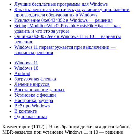
Лучшие бесплатные программы для Windows
Как отключить автоматическую установку приложений
производителя оборудования в Windows
Исключение 0xe0434352 в Windows — решения
SettingsModifier:Win32 PossibleHostsFileHijack — как
удалить и что это за угроза
Ошибка 0x80072ee7 в Windows 11 и 10 — варианты
решения
Windows 11 перезагружается при выключении —
варианты решения
Windows 11
Windows 10
Android
Загрузочная флешка
Лечение вирусов
Восстановление данных
Установка с флешки
Настройка роутера
Всё про Windows
В контакте
Одноклассники
Комментарии (1012) к На выбранном диске находится таблица
MBR-разделов при установке Windows 11 и 10 — решение