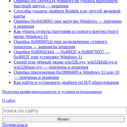
Ошибка 0xC00000D4 Windows не удалось выполнить
быстрый запуск — решения
Способы удалить драйвер Realtek или другой звуковой
карты
Ошибка 0xc0430001 при загрузке Windows — причины
и решения
Как убрать пункты программ из нового контекстного
меню Windows 11
Ошибка 0x0000052e при подключении сетевого
принтера — варианты решения
Ошибки 0x80042444 — 0x4002F и 0x80070057 —
0x4002F при установке Windows 11
Синий или чёрный экран win32k.sys, win32kfull.sys и
win32kbase.sys — причины и решения
Ошибка приложения 0xc0000409 в Windows 11 или 10
— причины и решения
Как найти и установить драйвер по ИД оборудования
Политика конфиденциальности и условия использования
О сайте
Искать
Подписаться