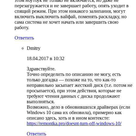
этом ноутбук не только не включается, но даже не
перезагружается и не завершает работу, опять уходит в
спящий режим. При этом никакого залипания, могут
включить выключить вайфай, поменять раскладку, но
сама система не хочет начать или завершить свою
работу.
Ответить
Dmitry
18.04.2017 в 10:32
Здравствуйте.
Точно определить по описанию не могу, есть
только догадка — похоже на то, что как-то
неправильно засыпает жесткий диск (т.е. потом не
просыпается), при этом действия, которые не
требуют чтения данных с диска продолжают
выполняться.
Возможно, дело в обновившихся драйверах (если
Windows 10 сама их обновила), примерно как
описано здесь, хоть и в ином контексте:
https://remontka.pro/doesnt-turn-off-windows-10/
Ответить