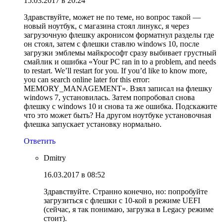
15.03.2017 в 20:24
Здравствуйте, может не по теме, но вопрос такой —
новый ноутбук, с магазина стоял линукс, я через
загрузочную флешку акронисом форматнул разделы где
он стоял, затем с флешки ставлю windows 10, после
загрузки эмблемы майкрософт сразу выбивает грустный
смайлик и ошибка «Your PC ran in to a problem, and needs
to restart. We’ll restart for you. If you’d like to know more,
you can search online later for this error:
MEMORY_MANAGEMENT». Взял записал на флешку
windows 7, установилась. Затем попробовал снова
флешку с windows 10 и снова та же ошибка. Подскажите
что это может быть? На другом ноутбуке установочная
флешка запускает установку нормально.
Ответить
Dmitry
16.03.2017 в 08:52
Здравствуйте. Странно конечно, но: попробуйте
загрузиться с флешки с 10-кой в режиме UEFI
(сейчас, я так понимаю, загрузка в Legacy режиме
стоит).