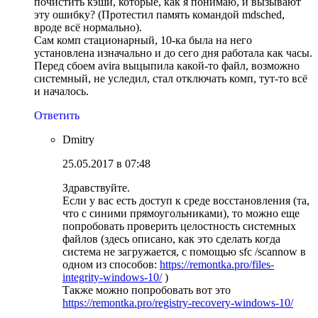
почистить кэши, которые, как я понимаю, и вызывают
эту ошибку? (Протестил память командой mdsched,
вроде всё нормально).
Сам комп стационарный, 10-ка была на него
установлена изначально и до сего дня работала как часы.
Перед сбоем avira выцыпила какой-то файл, возможно
системный, не уследил, стал отключать комп, тут-то всё
и началось.
Ответить
Dmitry
25.05.2017 в 07:48
Здравствуйте.
Если у вас есть доступ к среде восстановления (та,
что с синими прямоугольниками), то можно еще
попробовать проверить целостность системных
файлов (здесь описано, как это сделать когда
система не загружается, с помощью sfc /scannow в
одном из способов:
https://remontka.pro/files-
integrity-windows-10/
)
Также можно попробовать вот это
https://remontka.pro/registry-recovery-windows-10/