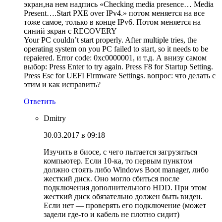
экран,на нем надпись «Checking media presence… Media
Present….Start PXE over IPv4.» потом меняется на все
тоже самое, только в конце IPv6. Потом меняется на
синий зкран с RECOVERY
Your PC couldn’t start properly. After multiple tries, the
operating system on you PC failed to start, so it needs to be
repaiered. Error code: 0xc0000001, и т.д. А внизу самом
выбор: Press Enter to try again. Press F8 for Startup Setting.
Press Esc for UEFI Firmware Settings. вопрос: что делать с
этим и как исправить?
Ответить
Dmitry
30.03.2017 в 09:18
Изучить в биосе, с чего пытается загрузиться
компьютер. Если 10-ка, то первым пунктом
должно стоять либо Windows Boot manager, либо
жесткий диск. Оно могло сбиться после
подключения дополнительного HDD. При этом
жесткий диск обязательно должен быть виден.
Если нет — проверять его подключение (может
задели где-то и кабель не плотно сидит)