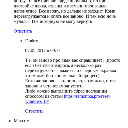
винду 10, все прошло вроде нормально, но при
настройке языка, страны и времени произошло
непонятное. Все ввожу, но дальше не заходит. Комп
перезагружается и опять все заново. И так всю ночь
мучался. И в исходную не могу вернуть
Ответить
Dmitry
07.05.2017 в 09:11
Т.е. он заново про язык вас спрашивает? (просто
если без этого запроса, а несколько раз
перезагружается, даже если с черным экраном —
это может быть нормальный процесс).
Если же заново… то не знаю, возможно, стоит
заново и установку запустить.
Либо можно выполнить сброс последним
способом из статьи
https://remontka.pro/reset-
windows-10/
Ответить
Максим