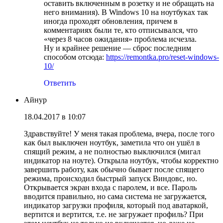
оставить включенным в розетку и не обращать на
него внимания). В Windows 10 на ноутбуках так
иногда проходят обновления, причем в
комментариях были те, кто отписывался, что
«через 8 часов ожидания» проблема исчезла.
Ну и крайнее решение — сброс последним
способом отсюда:
https://remontka.pro/reset-windows-
10/
Ответить
Айнур
18.04.2017 в 10:07
Здравствуйте! У меня такая проблема, вчера, после того
как был выключен ноутбук, заметила что он ушёл в
спящий режим, а не полностью выключился (мигал
индикатор на ноуте). Открыла ноутбук, чтобы корректно
завершить работу, как обычно бывает после спящего
режима, происходил быстрый запуск Виндовс, но.
Открывается экран входа с паролем, и все. Пароль
вводится правильно, но сама система не загружается,
индикатор загрузки профиля, который под аватаркой,
вертится и вертится, т.е. не загружает профиль? При