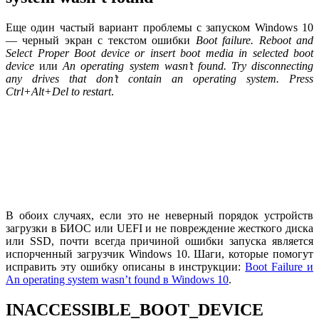
Еще один частый вариант проблемы с запуском Windows 10
— черный экран с текстом ошибки
Boot failure. Reboot and
Select Proper Boot device or insert boot media in selected boot
device
или
An operating system wasn’t found. Try disconnecting
any drives that don’t contain an operating system. Press
Ctrl+Alt+Del to restart
.
В обоих случаях, если это не неверный порядок устройств
загрузки в БИОС или UEFI и не повреждение жесткого диска
или SSD, почти всегда причиной ошибки запуска является
испорченный загрузчик Windows 10. Шаги, которые помогут
исправить эту ошибку описаны в инструкции:
Boot Failure и
An operating system wasn’t found в Windows 10
.
INACCESSIBLE_BOOT_DEVICE