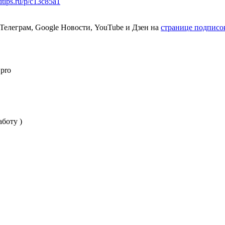
udtips.ru/p/c13c85a1
 Телеграм, Google Новости, YouTube и Дзен на
странице подписо
.pro
боту )