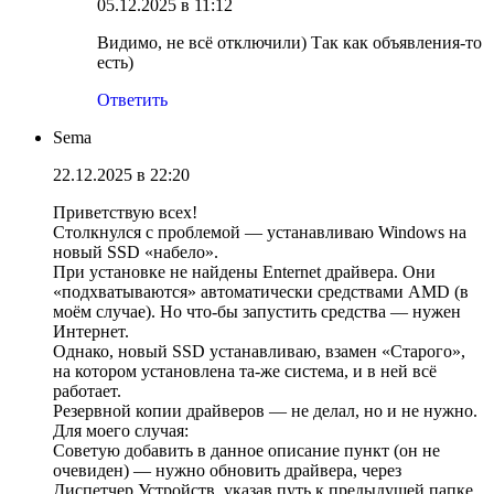
05.12.2025 в 11:12
Видимо, не всё отключили) Так как объявления-то
есть)
Ответить
Sema
22.12.2025 в 22:20
Приветствую всех!
Столкнулся с проблемой — устанавливаю Windows на
новый SSD «набело».
При установке не найдены Enternet драйвера. Они
«подхватываются» автоматически средствами AMD (в
моём случае). Но что-бы запустить средства — нужен
Интернет.
Однако, новый SSD устанавливаю, взамен «Старого»,
на котором установлена та-же система, и в ней всё
работает.
Резервной копии драйверов — не делал, но и не нужно.
Для моего случая:
Советую добавить в данное описание пункт (он не
очевиден) — нужно обновить драйвера, через
Диспетчер Устройств, указав путь к предыдущей папке