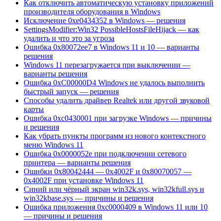
Как отключить автоматическую установку приложений
производителя оборудования в Windows
Исключение 0xe0434352 в Windows — решения
SettingsModifier:Win32 PossibleHostsFileHijack — как
удалить и что это за угроза
Ошибка 0x80072ee7 в Windows 11 и 10 — варианты
решения
Windows 11 перезагружается при выключении —
варианты решения
Ошибка 0xC00000D4 Windows не удалось выполнить
быстрый запуск — решения
Способы удалить драйвер Realtek или другой звуковой
карты
Ошибка 0xc0430001 при загрузке Windows — причины
и решения
Как убрать пункты программ из нового контекстного
меню Windows 11
Ошибка 0x0000052e при подключении сетевого
принтера — варианты решения
Ошибки 0x80042444 — 0x4002F и 0x80070057 —
0x4002F при установке Windows 11
Синий или чёрный экран win32k.sys, win32kfull.sys и
win32kbase.sys — причины и решения
Ошибка приложения 0xc0000409 в Windows 11 или 10
— причины и решения