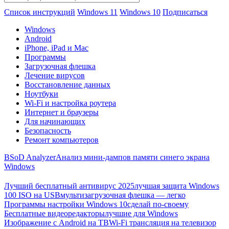
Список инструкций
Windows 11
Windows 10
Подписаться
Windows
Android
iPhone, iPad и Mac
Программы
Загрузочная флешка
Лечение вирусов
Восстановление данных
Ноутбуки
Wi-Fi и настройка роутера
Интернет и браузеры
Для начинающих
Безопасность
Ремонт компьютеров
BSoD Analyzer
Анализ мини-дампов памяти синего экрана
Windows
Лучший бесплатный антивирус 2025
лучшая защита Windows
100 ISO на USB
мультизагрузочная флешка — легко
Программы настройки Windows 10
сделай по-своему
Бесплатные видеоредакторы
лучшие для Windows
Изображение с Android на ТВ
Wi-Fi трансляция на телевизор