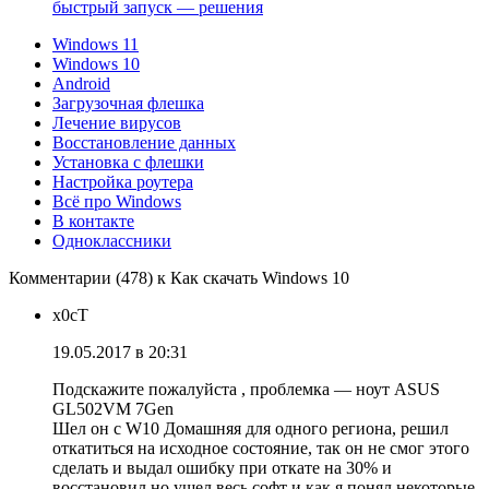
быстрый запуск — решения
Windows 11
Windows 10
Android
Загрузочная флешка
Лечение вирусов
Восстановление данных
Установка с флешки
Настройка роутера
Всё про Windows
В контакте
Одноклассники
Комментарии (478) к Как скачать Windows 10
x0cT
19.05.2017 в 20:31
Подскажите пожалуйста , проблемка — ноут ASUS
GL502VM 7Gen
Шел он с W10 Домашняя для одного региона, решил
откатиться на исходное состояние, так он не смог этого
сделать и выдал ошибку при откате на 30% и
восстановил но ушел весь софт и как я понял некоторые