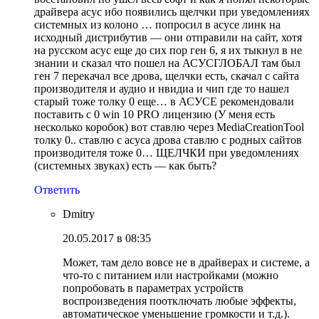
драйвера асус ибо появились щелчки при уведомлениях
системных из колоно … попросил в асусе линк на
исходный дистрибутив — они отправили на сайт, хотя
на русском асус еще до сих пор ген 6, я их тыкнул в не
знании и сказал что пошел на АСУСГЛОБАЛ там был
ген 7 перекачал все дрова, щелчки есть, скачал с сайта
производителя и аудио и нвидиа и чип где то нашел
старый тоже толку 0 еще… в АСУСЕ рекомендовали
поставить с 0 win 10 PRO лицензию (У меня есть
несколько коробок) вот ставлю через MediaCreationTool
толку 0.. ставлю с асуса дрова ставлю с родных сайтов
производителя тоже 0… ЩЕЛЧКИ при уведомлениях
(системных звуках) есть — как быть?
Ответить
Dmitry
20.05.2017 в 08:35
Может, там дело вовсе не в драйверах и системе, а
что-то с питанием или настройками (можно
попробовать в параметрах устройств
воспроизведения поотключать любые эффекты,
автоматическое уменьшение громкости и т.д.).