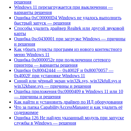
решения
Windows 11 перезагружается при выключении —
варианты решения
Ошибка 0xC00000D4 Windows не удалось выполнить
быстрый запуск — решения
Способы удалить драйвер Realtek или другой звуковой
карты
Ошибка 0xc0430001 при загрузке Windows — причины
и решения
Как убрать пункты программ из нового контекстного
меню Windows 11
Ошибка 0x0000052e при подключении сетевого
принтера — варианты решения
Ошибки 0x80042444 — 0x4002F и 0x80070057 —
0x4002F при установке Windows 11
Синий или чёрный экран win32k.sys, win32kfull.sys и
win32kbase.sys — причины и решения
Ошибка приложения 0xc0000409 в Windows 11 или 10
— причины и решения
Как найти и установить драйвер по ИД оборудования
Что за папка CapabilityAccessManager и как удалить её
содержимое
Ошибка 126 Не найден указанный модуль при запуске
службы в Windows — решения