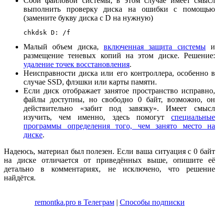
Сбой файловой системы, в этом случае имеет смысл
выполнить проверку диска на ошибки с помощью
(замените букву диска с D на нужную)
chkdsk D: /f
Малый объем диска,
включенная защита системы
и
размещение теневых копий на этом диске. Решение:
удаление точек восстановления
.
Неисправности диска или его контроллера, особенно в
случае SSD, флэшки или карты памяти.
Если диск отображает занятое пространство исправно,
файлы доступны, но свободно 0 байт, возможно, он
действительно «забит под завязку». Имеет смысл
изучить, чем именно, здесь помогут
специальные
программы определения того, чем занято место на
диске
.
Надеюсь, материал был полезен. Если ваша ситуация с 0 байт
на диске отличается от приведённых выше, опишите её
детально в комментариях, не исключено, что решение
найдётся.
remontka.pro в Телеграм
|
Способы подписки