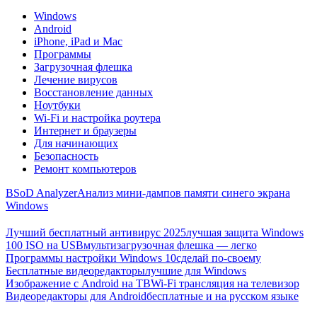
Windows
Android
iPhone, iPad и Mac
Программы
Загрузочная флешка
Лечение вирусов
Восстановление данных
Ноутбуки
Wi-Fi и настройка роутера
Интернет и браузеры
Для начинающих
Безопасность
Ремонт компьютеров
BSoD Analyzer
Анализ мини-дампов памяти синего экрана
Windows
Лучший бесплатный антивирус 2025
лучшая защита Windows
100 ISO на USB
мультизагрузочная флешка — легко
Программы настройки Windows 10
сделай по-своему
Бесплатные видеоредакторы
лучшие для Windows
Изображение с Android на ТВ
Wi-Fi трансляция на телевизор
Видеоредакторы для Android
бесплатные и на русском языке