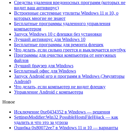
Средства удаления вредоносных программ (которых не
видит ваш антивирус)
Встроенные системные утилиты Windows 11 и 10, о
которых многие не знают
Бесплатные программы удаленного управления
компьютером
Запуск Windows 10 с флешки без установки
Лучший антивирус для Windows 10
Бесплатные программы для ремонта флешек
Что делать, если сильно греется и выключается ноутбук
Программы для очистки компьютера от ненужных
файлов
Лучший браузер для Windows
Бесплатный офис для Windows
Запуск Android игр и программ в Windows (Эмуляторы
Android)
Что делать, если компьютер не видит флешку
Управление Android с компьютера
Новое
Исключение 0xe0434352 в Windows — решения
SettingsModifier:Win32 PossibleHostsFileHijack — как
удалить и что это за угроза
Ошибка 0x80072ee7 в Windows 11 и 10 — варианты