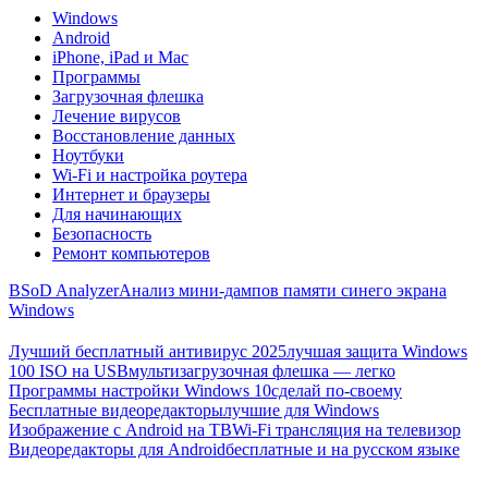
Windows
Android
iPhone, iPad и Mac
Программы
Загрузочная флешка
Лечение вирусов
Восстановление данных
Ноутбуки
Wi-Fi и настройка роутера
Интернет и браузеры
Для начинающих
Безопасность
Ремонт компьютеров
BSoD Analyzer
Анализ мини-дампов памяти синего экрана
Windows
Лучший бесплатный антивирус 2025
лучшая защита Windows
100 ISO на USB
мультизагрузочная флешка — легко
Программы настройки Windows 10
сделай по-своему
Бесплатные видеоредакторы
лучшие для Windows
Изображение с Android на ТВ
Wi-Fi трансляция на телевизор
Видеоредакторы для Android
бесплатные и на русском языке