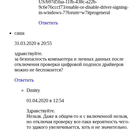
US/b97d5faa-11fb-438c-a22b-
9c6e76cccf73/enable-or-disable-driver-signing-
in-windows-7?forum=w7itprogeneral
Ответить
саша
31.03.2020 в 20:55
здравствуйте.
за безопасность компьютера и личных данных после
отключения проверки цифровой подписи драйверов
можно не беспокоится?
Ответить
Dmitry
01.04.2020 в 12:54
Здравствуйте.
Нельзя. Даже в общем-то и с включенной нельзя,
но отключая проверку все-таки вероятность чего-
то эдакого увеличивается, хоть и не значительно.