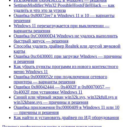
Исключение 0xe0434352 в Windows — решения
SettingsModifier:Win32 PossibleHostsFileHijack — как
удалить и что это за угроза
Ошибка 0x80072ee7 в Windows 11 и 10 — варианты
решения
Windows 11 перезагружается при выключении —
варианты решения
Ошибка 0xC00000D4 Windows не удалось выполнить
быстрый запуск — решения
Способы удалить драйвер Realtek или другой звуковой
карты
Ошибка 0xc0430001 при загрузке Windows — причины
и решения
Как убрать пункты программ из нового контекстного
меню Windows 11
Ошибка 0x0000052e при подключении сетевого
принтера — варианты решения
Ошибки 0x80042444 — 0x4002F и 0x80070057 —
0x4002F при установке Windows 11
Синий или чёрный экран win32k.sys, win32kfull.sys и
win32kbase.sys — причины и решения
Ошибка приложения 0xc0000409 в Windows 11 или 10
— причины и решения
Как найти и установить драйвер по ИД оборудования
Политика конфиденциальности и условия использования