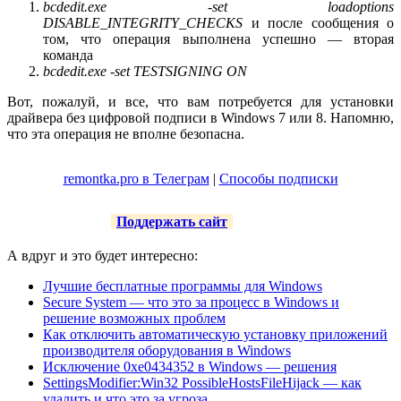
bcdedit.exe -set loadoptions
DISABLE_INTEGRITY_CHECKS
и после сообщения о
том, что операция выполнена успешно — вторая
команда
bcdedit.exe -set TESTSIGNING ON
Вот, пожалуй, и все, что вам потребуется для установки
драйвера без цифровой подписи в Windows 7 или 8. Напомню,
что эта операция не вполне безопасна.
remontka.pro в Телеграм
|
Способы подписки
Поддержать сайт
А вдруг и это будет интересно:
Лучшие бесплатные программы для Windows
Secure System — что это за процесс в Windows и
решение возможных проблем
Как отключить автоматическую установку приложений
производителя оборудования в Windows
Исключение 0xe0434352 в Windows — решения
SettingsModifier:Win32 PossibleHostsFileHijack — как
удалить и что это за угроза