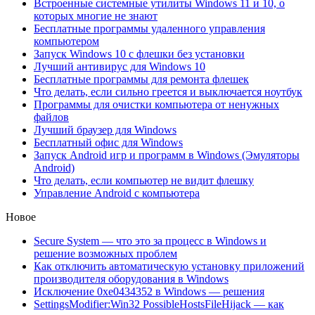
Встроенные системные утилиты Windows 11 и 10, о
которых многие не знают
Бесплатные программы удаленного управления
компьютером
Запуск Windows 10 с флешки без установки
Лучший антивирус для Windows 10
Бесплатные программы для ремонта флешек
Что делать, если сильно греется и выключается ноутбук
Программы для очистки компьютера от ненужных
файлов
Лучший браузер для Windows
Бесплатный офис для Windows
Запуск Android игр и программ в Windows (Эмуляторы
Android)
Что делать, если компьютер не видит флешку
Управление Android с компьютера
Новое
Secure System — что это за процесс в Windows и
решение возможных проблем
Как отключить автоматическую установку приложений
производителя оборудования в Windows
Исключение 0xe0434352 в Windows — решения
SettingsModifier:Win32 PossibleHostsFileHijack — как