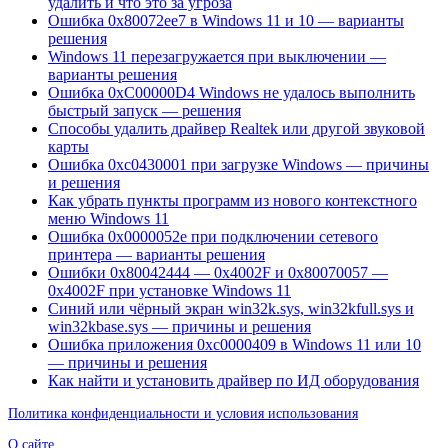
удалить и что это за угроза
Ошибка 0x80072ee7 в Windows 11 и 10 — варианты
решения
Windows 11 перезагружается при выключении —
варианты решения
Ошибка 0xC00000D4 Windows не удалось выполнить
быстрый запуск — решения
Способы удалить драйвер Realtek или другой звуковой
карты
Ошибка 0xc0430001 при загрузке Windows — причины
и решения
Как убрать пункты программ из нового контекстного
меню Windows 11
Ошибка 0x0000052e при подключении сетевого
принтера — варианты решения
Ошибки 0x80042444 — 0x4002F и 0x80070057 —
0x4002F при установке Windows 11
Синий или чёрный экран win32k.sys, win32kfull.sys и
win32kbase.sys — причины и решения
Ошибка приложения 0xc0000409 в Windows 11 или 10
— причины и решения
Как найти и установить драйвер по ИД оборудования
Политика конфиденциальности и условия использования
О сайте