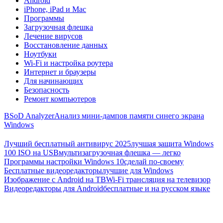
Android
iPhone, iPad и Mac
Программы
Загрузочная флешка
Лечение вирусов
Восстановление данных
Ноутбуки
Wi-Fi и настройка роутера
Интернет и браузеры
Для начинающих
Безопасность
Ремонт компьютеров
BSoD Analyzer
Анализ мини-дампов памяти синего экрана
Windows
Лучший бесплатный антивирус 2025
лучшая защита Windows
100 ISO на USB
мультизагрузочная флешка — легко
Программы настройки Windows 10
сделай по-своему
Бесплатные видеоредакторы
лучшие для Windows
Изображение с Android на ТВ
Wi-Fi трансляция на телевизор
Видеоредакторы для Android
бесплатные и на русском языке