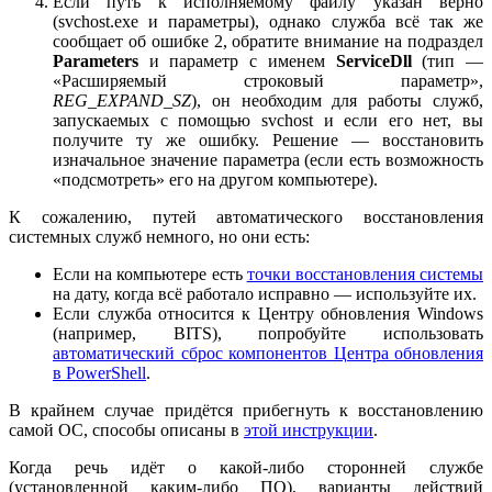
Если путь к исполняемому файлу указан верно
(svchost.exe и параметры), однако служба всё так же
сообщает об ошибке 2, обратите внимание на подраздел
Parameters
и параметр с именем
ServiceDll
(тип —
«Расширяемый строковый параметр»,
REG_EXPAND_SZ
), он необходим для работы служб,
запускаемых с помощью svchost и если его нет, вы
получите ту же ошибку. Решение — восстановить
изначальное значение параметра (если есть возможность
«подсмотреть» его на другом компьютере).
К сожалению, путей автоматического восстановления
системных служб немного, но они есть:
Если на компьютере есть
точки восстановления системы
на дату, когда всё работало исправно — используйте их.
Если служба относится к Центру обновления Windows
(например, BITS), попробуйте использовать
автоматический сброс компонентов Центра обновления
в PowerShell
.
В крайнем случае придётся прибегнуть к восстановлению
самой ОС, способы описаны в
этой инструкции
.
Когда речь идёт о какой-либо сторонней службе
(установленной каким-либо ПО), варианты действий