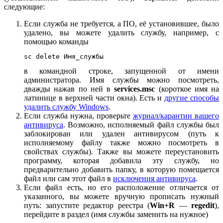
следующие:
Если служба не требуется, а ПО, её установившее, было
удалено, вы можете удалить службу, например, с
помощью команды
sc delete Имя_службы
в командной строке, запущенной от имени
администратора. Имя службы можно посмотреть,
дважды нажав по ней в
services.msc
(короткое имя на
латинице в верхней части окна). Есть и
другие способы
удалить службу Windows
.
Если служба нужна, проверьте
журнал/карантин вашего
антивируса
. Возможно, исполняемый файл службы был
заблокирован или удален антивирусом (путь к
исполняемому файлу также можно посмотреть в
свойствах службы). Также вы можете переустановить
программу, которая добавила эту службу, но
предварительно добавить папку, в которую помещается
файл или сам этот файл в
исключения антивируса
.
Если файл есть, но его расположение отличается от
указанного, вы можете вручную прописать нужный
путь: запустите редактор реестра (
Win+R
—
regedit
),
перейдите в раздел (имя службы заменить на нужное)