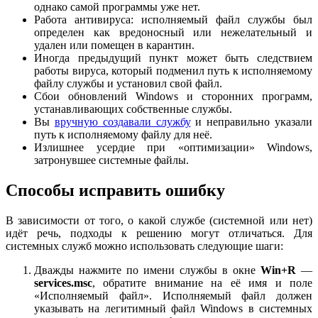
однако самой программы уже нет.
Работа антивируса: исполняемый файл службы был
определен как вредоносный или нежелательный и
удален или помещен в карантин.
Иногда предыдущий пункт может быть следствием
работы вируса, который подменил путь к исполняемому
файлу службы и установил свой файл.
Сбои обновлений Windows и сторонних программ,
устанавливающих собственные службы.
Вы
вручную создавали службу
и неправильно указали
путь к исполняемому файлу для неё.
Излишнее усердие при «оптимизации» Windows,
затронувшее системные файлы.
Способы исправить ошибку
В зависимости от того, о какой службе (системной или нет)
идёт речь, подходы к решению могут отличаться. Для
системных служб можно использовать следующие шаги:
Дважды нажмите по имени службы в окне
Win+R
—
services.msc
, обратите внимание на её имя и поле
«Исполняемый файл». Исполняемый файл должен
указывать на легитимный файл Windows в системных