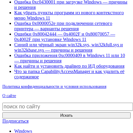
Ошибка 0xc0430001 при загрузке Windows — причины
и решения
Как убрать пункты программ из нового контекстного
меню Windows 11
Ошибка 0x0000052e при подключении сетевого
принтера — варианты решения
Ошибки 0x80042444 — 0x4002F и 0x80070057 —
0x4002F при установке Windows 11
Синий или чёрный экран win32k.sys, win32kfull.sys и
win32kbase.sys — причины и решения
Ошибка приложения 0xc0000409 в Windows 11 или 10
— причины и решения
Как найти и установить драйвер по ИД оборудования
Что за папка CapabilityAccessManager и как удалить её
содержимое
Политика конфиденциальности и условия использования
О сайте
Искать
Подписаться
Windows