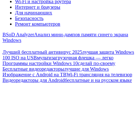
Wi-Fi и настройка роутера
Интернет и браузеры
Для начинающих
Безопасность
Ремонт компьютеров
BSoD Analyzer
Анализ мини-дампов памяти синего экрана
Windows
Лучший бесплатный антивирус 2025
лучшая защита Windows
100 ISO на USB
мультизагрузочная флешка — легко
Программы настройки Windows 10
сделай по-своему
Бесплатные видеоредакторы
лучшие для Windows
Изображение с Android на ТВ
Wi-Fi трансляция на телевизор
Видеоредакторы для Android
бесплатные и на русском языке