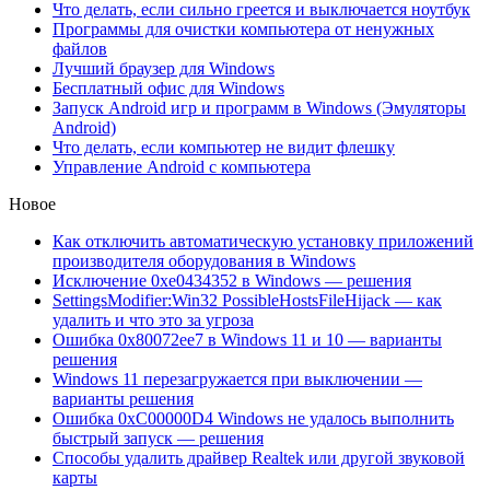
Что делать, если сильно греется и выключается ноутбук
Программы для очистки компьютера от ненужных
файлов
Лучший браузер для Windows
Бесплатный офис для Windows
Запуск Android игр и программ в Windows (Эмуляторы
Android)
Что делать, если компьютер не видит флешку
Управление Android с компьютера
Новое
Как отключить автоматическую установку приложений
производителя оборудования в Windows
Исключение 0xe0434352 в Windows — решения
SettingsModifier:Win32 PossibleHostsFileHijack — как
удалить и что это за угроза
Ошибка 0x80072ee7 в Windows 11 и 10 — варианты
решения
Windows 11 перезагружается при выключении —
варианты решения
Ошибка 0xC00000D4 Windows не удалось выполнить
быстрый запуск — решения
Способы удалить драйвер Realtek или другой звуковой
карты