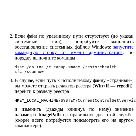
Если файл по указанному пути отсутствует (но указан
системный файл), попробуйте выполнить
восстановление системных файлов Windows:
запустите
командную строку от имени администратора
, по
порядку выполните команды
dism /online /cleanup-image /restorehealth

sfc /scannow
В случае, если путь к исполняемому файлу «странный»,
вы можете открыть редактор реестра (
Win+R
—
regedit
),
перейти к разделу реестра
HKEY_LOCAL_MACHINE\SYSTEM\CurrentControlSet\Servic
и изменить (дважды кликнув по нему) значение
параметра
ImagePath
на правильное для этой службы
(скорее всего потребуется подсмотреть его на другом
компьютере).