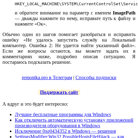
HKEY_LOCAL_MACHINE\SYSTEM\CurrentControlSet\Servic
и обратите внимание на параметр с именем
ImagePath
— дважды нажмите по нему, исправьте путь к файлу и
нажмите «Ок».
Обычно один из шагов помогает разобраться и исправить
ошибку «Не удалось запустить службу на Локальный
компьютер. Ошибка 2: Не удается найти указанный файл».
Если же вопросы остаются, вы можете задать их в
комментариях ниже, подробно описав ситуацию. Я
постараюсь подсказать решение.
remontka.pro в Телеграм
|
Способы подписки
Поддержать сайт
А вдруг и это будет интересно:
Лучшие бесплатные программы для Windows
Как отключить автоматическую установку приложений
производителя оборудования в Windows
Исключение 0xe0434352 в Windows — решения
SettingsModifier:Win32 PossibleHostsFileHijack — как