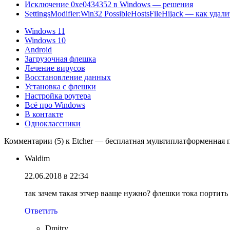
Исключение 0xe0434352 в Windows — решения
SettingsModifier:Win32 PossibleHostsFileHijack — как удали
Windows 11
Windows 10
Android
Загрузочная флешка
Лечение вирусов
Восстановление данных
Установка с флешки
Настройка роутера
Всё про Windows
В контакте
Одноклассники
Комментарии (5) к Etcher — бесплатная мультиплатформенная 
Waldim
22.06.2018 в 22:34
так зачем такая этчер вааще нужно? флешки тока портить 
Ответить
Dmitry