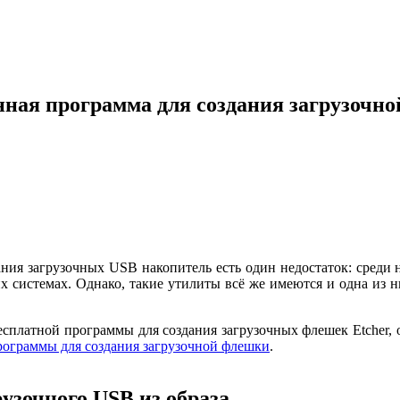
нная программа для создания загрузочн
ния загрузочных USB накопитель есть один недостаток: среди 
х системах. Однако, такие утилиты всё же имеются и одна из н
есплатной программы для создания загрузочных флешек Etcher,
ограммы для создания загрузочной флешки
.
рузочного USB из образа