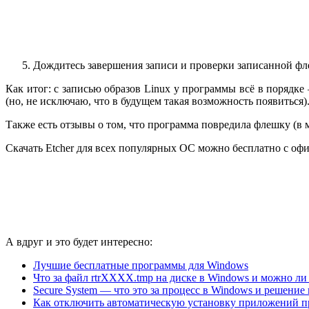
Дождитесь завершения записи и проверки записанной ф
Как итог: с записью образов Linux у программы всё в порядк
(но, не исключаю, что в будущем такая возможность появиться)
Также есть отзывы о том, что программа повредила флешку (в
Скачать Etcher для всех популярных ОС можно бесплатно с оф
А вдруг и это будет интересно:
Лучшие бесплатные программы для Windows
Что за файл rtrXXXX.tmp на диске в Windows и можно ли 
Secure System — что это за процесс в Windows и решени
Как отключить автоматическую установку приложений п